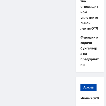
тва
огнезащит
ной
уплотните
льной
ленты ОТЛ
Функции и
задачи
бухгалтер
а на
предприят
ии
Архив
Июль 2026