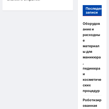
Последение
записи
Оборудов
ание и
расходны
е
материал
ы для
маникюра
,
педикюра
и
косметиче
ских
процедур
Роботизир
ованная