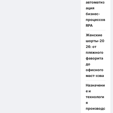
автоматиз
ация
бизнес-
процессов
RPA
Женские
шорты-20
26: от
пляжного
фаворита
до
офисного
маст-хэва
Назначени
е и
технологи
я
производс