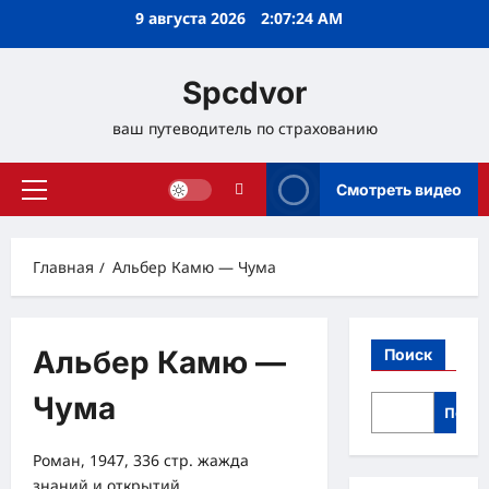
Перейти
9 августа 2026
2:07:25 AM
к
содержимому
Spcdvor
ваш путеводитель по страхованию
Смотреть видео
Основное
меню
Главная
Альбер Камю — Чума
Альбер Камю —
Поиск
Чума
Поис
Роман, 1947, 336 стр. жажда
знаний и открытий