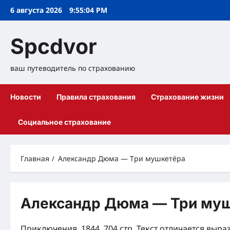
Перейти
6 августа 2026
9:55:04 PM
к
содержимому
Spcdvor
ваш путеводитель по страхованию
Новости
Правила страхования
Страхование жизни
Социальное страхование
Главная
Александр Дюма — Три мушкетёра
Александр Дюма — Три му
Приключения, 1844, 704 стр. Текст отличается в