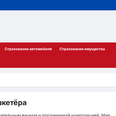
Страхование автомобиля
Страхование имущества
шкетёра
ыразительным языком и продуманной композицией. Мир