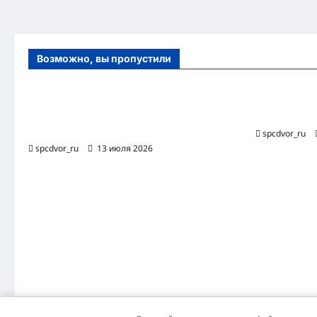
Возможно, вы пропустили
Оборудование и расходные материалы
Роботизиро
для маникюра, педикюра и
бизнес-про
косметических процедур
spcdvor_ru
spcdvor_ru
13 июля 2026