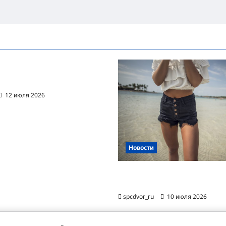
ванная автоматизация
цессов RPA
12 июля 2026
Новости
Женские шорты-2026: от пл
фаворита до офисного маст-
spcdvor_ru
10 июля 2026