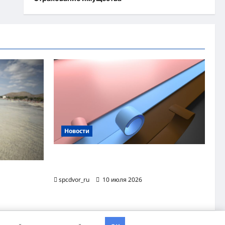
Новости
Назначение и технология производства
огнезащитной уплотнительной ленты ОТЛ
яжного
spcdvor_ru
10 июля 2026
хэва