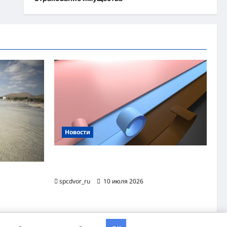
Новости
Назначение и технология производства
огнезащитной уплотнительной ленты ОТЛ
яжного
spcdvor_ru
10 июля 2026
хэва