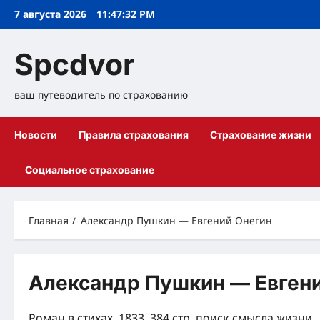
Перейти
7 августа 2026
11:47:32 PM
к
содержимому
Spcdvor
ваш путеводитель по страхованию
Новости
Правила страхования
Страхование жизни
Социальное страхование
Главная
Александр Пушкин — Евгений Онегин
Александр Пушкин — Евген
Роман в стихах, 1833, 384 стр. поиск смысла жизни