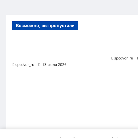
Возможно, вы пропустили
Оборудование и расходные материалы
Роботизиро
для маникюра, педикюра и
бизнес-про
косметических процедур
spcdvor_ru
spcdvor_ru
13 июля 2026