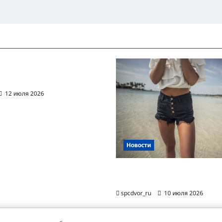
ванная автоматизация
цессов RPA
12 июля 2026
Новости
Женские шорты-2026: от пл
фаворита до офисного маст-
spcdvor_ru
10 июля 2026