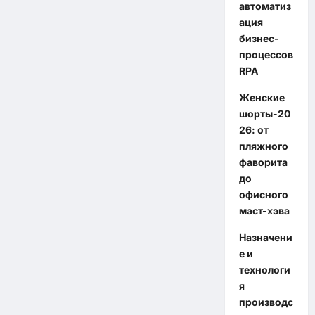
автоматиз
ация
бизнес-
процессов
RPA
Женские
шорты-20
26: от
пляжного
фаворита
до
офисного
маст-хэва
Назначени
е и
технологи
я
производс