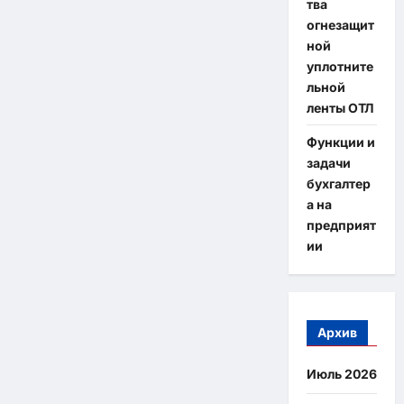
тва
огнезащит
ной
уплотните
льной
ленты ОТЛ
Функции и
задачи
бухгалтер
а на
предприят
ии
Архив
Июль 2026