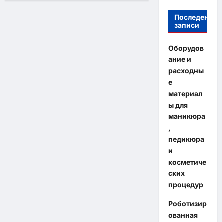
Последение
записи
Оборудов
ание и
расходны
е
материал
ы для
маникюра
,
педикюра
и
косметиче
ских
процедур
Роботизир
ованная