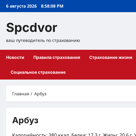
Перейти
6 августа 2026
8:58:09 PM
к
содержимому
Spcdvor
ваш путеводитель по страхованию
Новости
Правила страхования
Страхование жизни
Социальное страхование
Главная
Арбуз
Арбуз
Калорийность: 380 ккал, Белки: 17.3 г, Жиры: 20.6 г, 