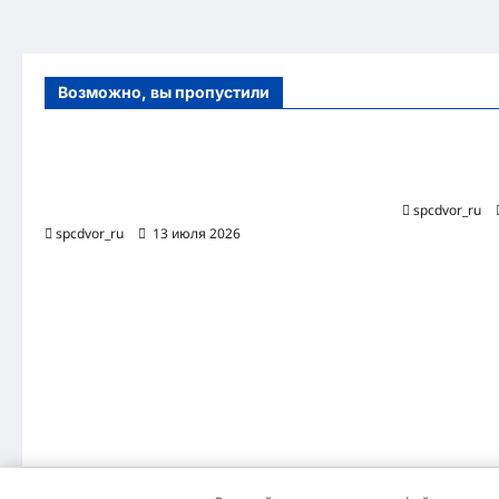
Возможно, вы пропустили
Оборудование и расходные материалы
Роботизиро
для маникюра, педикюра и
бизнес-про
косметических процедур
spcdvor_ru
spcdvor_ru
13 июля 2026