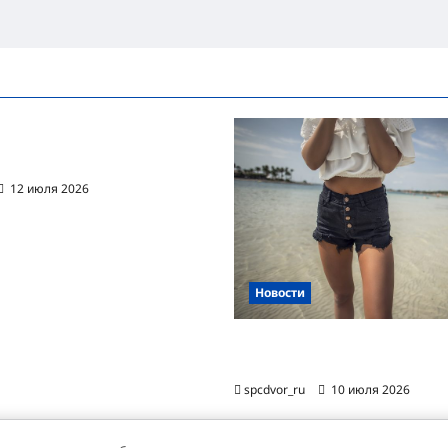
ванная автоматизация
цессов RPA
12 июля 2026
Новости
Женские шорты-2026: от пл
фаворита до офисного маст-
spcdvor_ru
10 июля 2026