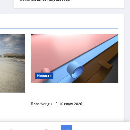
Новости
Назначение и технология производства
огнезащитной уплотнительной ленты ОТЛ
яжного
spcdvor_ru
10 июля 2026
хэва