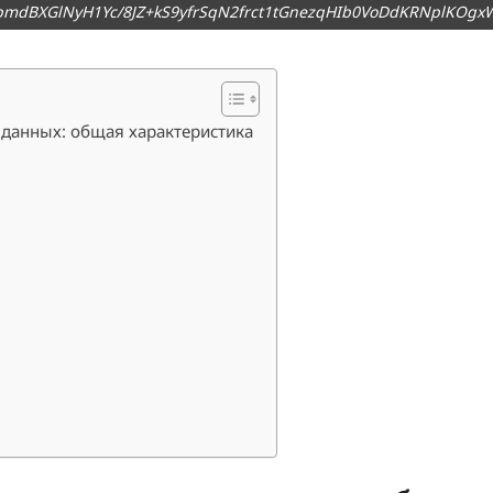
ihJpmdBXGlNyH1Yc/8JZ+kS9yfrSqN2frct1tGnezqHIb0VoDdKRNplKO
данных: общая характеристика