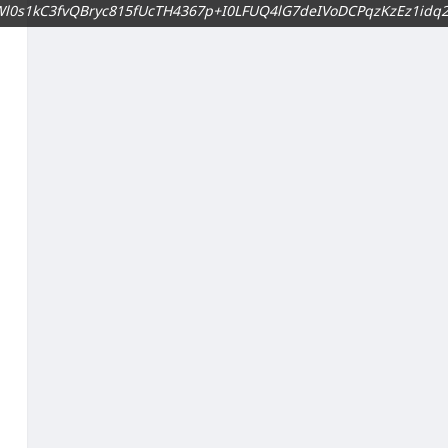
gxWl0s1kC3fvQBryc815fUcTH4367p+I0LFUQ4lG7deIVoDCPqzKzEz1