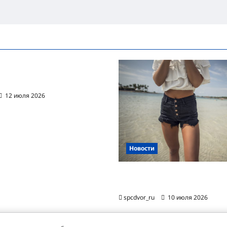
ванная автоматизация
цессов RPA
12 июля 2026
Новости
Женские шорты-2026: от пл
фаворита до офисного маст-
spcdvor_ru
10 июля 2026