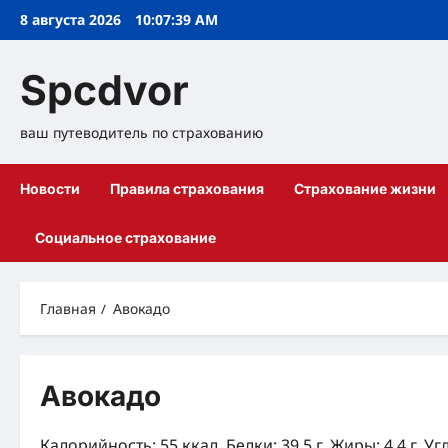
Перейти
8 августа 2026
10:07:40 AM
к
содержимому
Spcdvor
ваш путеводитель по страхованию
Новости
Правила страхования
Страхование жизни
Социальное страхование
Главная
Авокадо
Авокадо
Калорийность: 55 ккал, Белки: 39.5 г, Жиры: 4.4 г, Уг