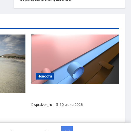
Новости
Назначение и технология производства
огнезащитной уплотнительной ленты ОТЛ
яжного
spcdvor_ru
10 июля 2026
хэва