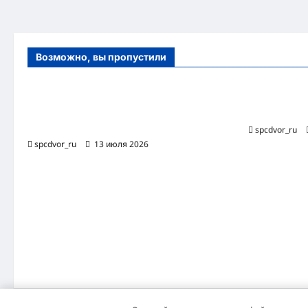
Возможно, вы пропустили
Оборудование и расходные материалы
Роботизиро
для маникюра, педикюра и
бизнес-про
косметических процедур
spcdvor_ru
spcdvor_ru
13 июля 2026