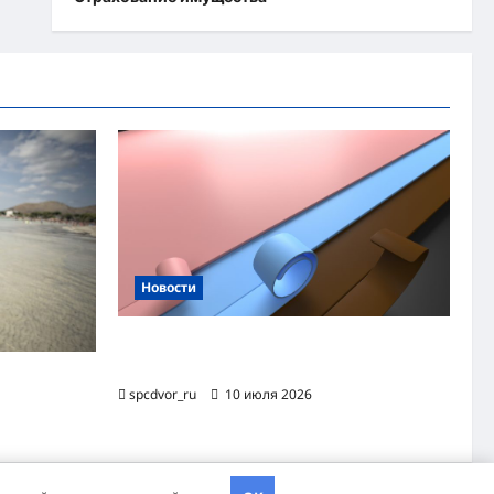
Новости
Назначение и технология производства
огнезащитной уплотнительной ленты ОТЛ
яжного
spcdvor_ru
10 июля 2026
хэва