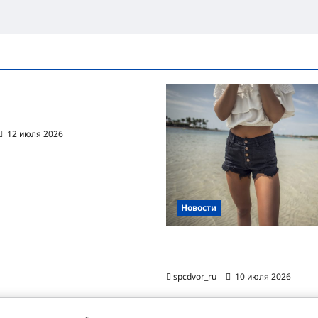
ванная автоматизация
цессов RPA
12 июля 2026
Новости
Женские шорты-2026: от пл
фаворита до офисного маст-
spcdvor_ru
10 июля 2026