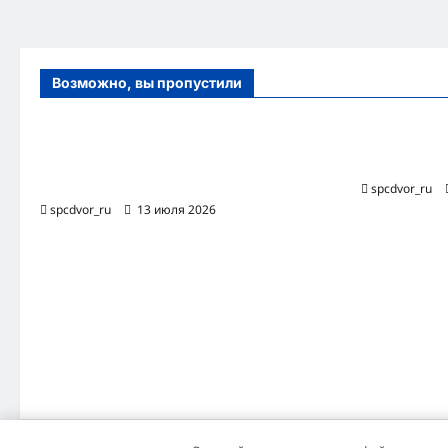
Возможно, вы пропустили
Оборудование и расходные материалы
Роботизиро
для маникюра, педикюра и
бизнес-про
косметических процедур
spcdvor_ru
spcdvor_ru
13 июля 2026