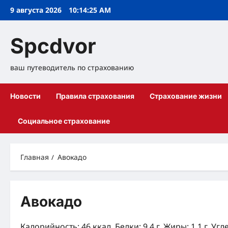
Перейти
9 августа 2026
10:14:26 AM
к
содержимому
Spcdvor
ваш путеводитель по страхованию
Новости
Правила страхования
Страхование жизни
Социальное страхование
Главная
Авокадо
Авокадо
Калорийность: 46 ккал, Белки: 9.4 г, Жиры: 1.1 г, Угл