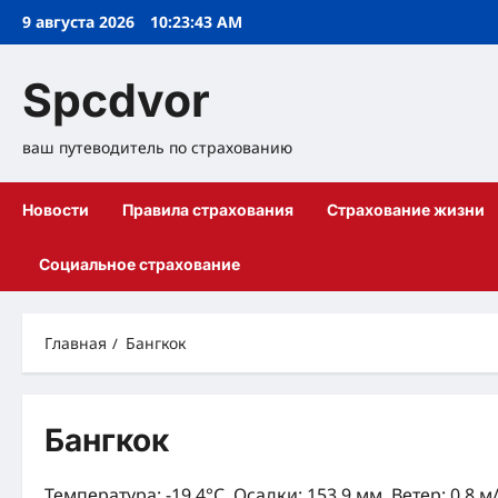
Перейти
9 августа 2026
10:23:44 AM
к
содержимому
Spcdvor
ваш путеводитель по страхованию
Новости
Правила страхования
Страхование жизни
Социальное страхование
Главная
Бангкок
Бангкок
Температура: -19.4°C, Осадки: 153.9 мм, Ветер: 0.8 м