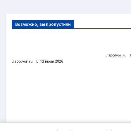
Возможно, вы пропустили
Оборудование и расходные материалы
Роботизиро
для маникюра, педикюра и
бизнес-про
косметических процедур
spcdvor_ru
spcdvor_ru
13 июля 2026