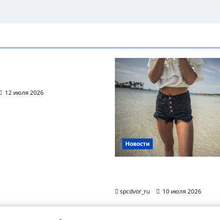
ванная автоматизация
цессов RPA
12 июля 2026
Новости
Женские шорты-2026: от пл
фаворита до офисного маст-
spcdvor_ru
10 июля 2026