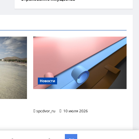
Новости
Назначение и технология производства
огнезащитной уплотнительной ленты ОТЛ
яжного
spcdvor_ru
10 июля 2026
хэва