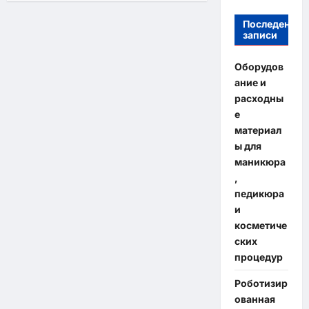
Последение
записи
Оборудов
ание и
расходны
е
материал
ы для
маникюра
,
педикюра
и
косметиче
ских
процедур
Роботизир
ованная