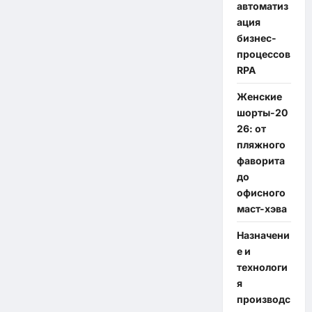
автоматиз
ация
бизнес-
процессов
RPA
Женские
шорты-20
26: от
пляжного
фаворита
до
офисного
маст-хэва
Назначени
е и
технологи
я
производс