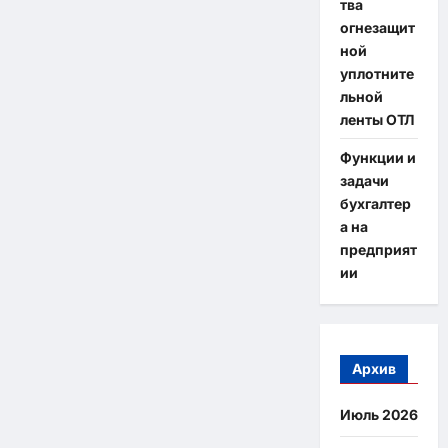
тва
огнезащит
ной
уплотните
льной
ленты ОТЛ
Функции и
задачи
бухгалтер
а на
предприят
ии
Архив
Июль 2026