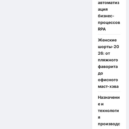
автоматиз
ация
бизнес-
процессов
RPA
Женские
шорты-20
26: от
пляжного
фаворита
до
офисного
маст-хэва
Назначени
е и
технологи
я
производс