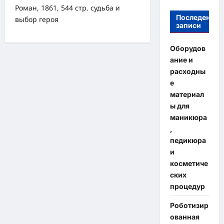
Роман, 1861, 544 стр. судьба и
Последение
выбор героя
записи
Оборудов
ание и
расходны
е
материал
ы для
маникюра
,
педикюра
и
косметиче
ских
процедур
Роботизир
ованная