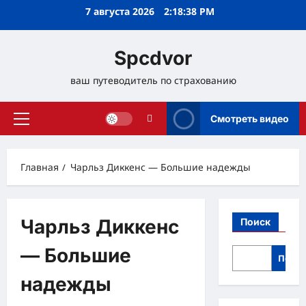
Перейти
7 августа 2026
2:18:39 PM
к
содержимому
Spcdvor
ваш путеводитель по страхованию
Смотреть видео
Основное
меню
Главная
Чарльз Диккенс — Большие надежды
Чарльз Диккенс
Поиск
— Большие
Поис
надежды