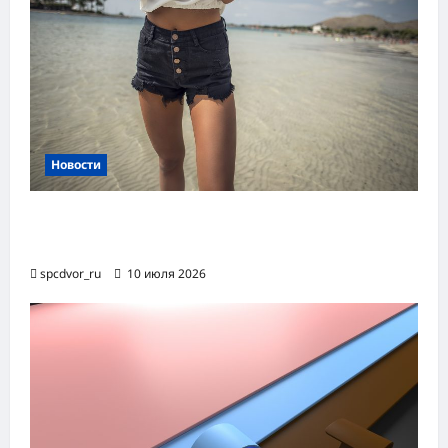
Новости
Женские шорты-2026: от пляжного
фаворита до офисного маст-хэва
spcdvor_ru
10 июля 2026