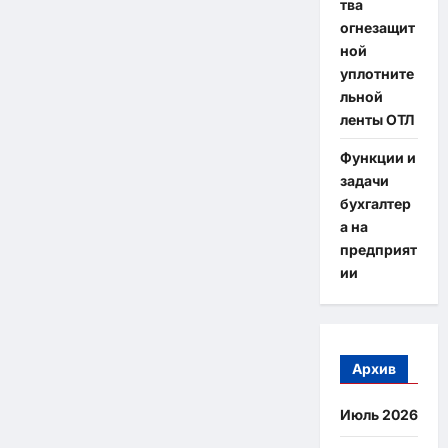
тва
огнезащит
ной
уплотните
льной
ленты ОТЛ
Функции и
задачи
бухгалтер
а на
предприят
ии
Архив
Июль 2026