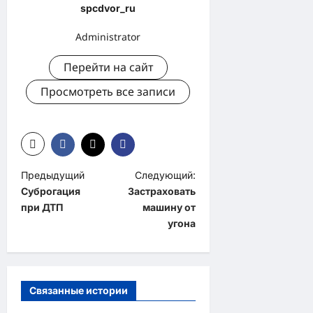
spcdvor_ru
Administrator
Перейти на сайт
Просмотреть все записи
Н
Предыдущий
Следующий:
Суброгация
Застраховать
а
при ДТП
машину от
в
угона
и
г
а
Связанные истории
ц