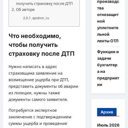
производс
получить страховку после ДТП
тва
Об авторе
огнезащит
spcdvor_ru
ной
уплотните
льной
Что необходимо,
ленты ОТЛ
чтобы получить
Функции и
страховку после ДТП
задачи
бухгалтер
Нужно написать в адрес
а на
страховщика заявление на
предприят
возмещение ущерба при ДТП,
ии
представить документы об аварии
из полиции, нужны также
документы самого заявителя.
Потребуется экспертное
Архив
заключение с подтверждением
суммы ущерба и проведение
Июль 2026