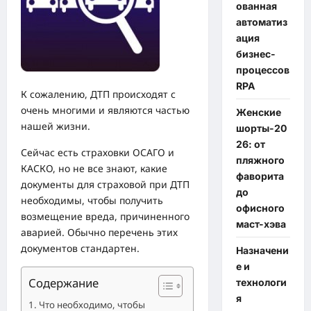
ованная
автоматиз
ация
бизнес-
процессов
RPA
К сожалению, ДТП происходят с
очень многими и являются частью
Женские
нашей жизни.
шорты-20
26: от
Сейчас есть страховки ОСАГО и
пляжного
КАСКО, но не все знают, какие
фаворита
документы для страховой при ДТП
до
необходимы, чтобы получить
офисного
возмещение вреда, причиненного
маст-хэва
аварией. Обычно перечень этих
документов стандартен.
Назначени
е и
Содержание
технологи
я
Что необходимо, чтобы