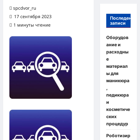
spcdvor_ru
17 сентября 2023
Последение
записи
1 минуты чтение
Оборудов
ание и
расходны
е
материал
ы для
маникюра
,
педикюра
и
косметиче
ских
процедур
Роботизир