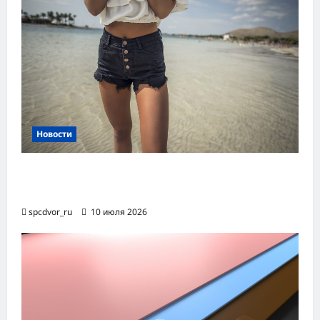
Новости
Женские шорты-2026: от пляжного
фаворита до офисного маст-хэва
spcdvor_ru
10 июля 2026