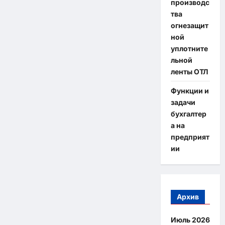
производс
тва
огнезащит
ной
уплотните
льной
ленты ОТЛ
Функции и
задачи
бухгалтер
а на
предприят
ии
Архив
Июль 2026