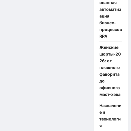
ованная
автоматиз
ация
бизнес-
процессов
RPA
Женские
шорты-20
26: от
пляжного
фаворита
до
офисного
маст-хэва
Назначени
е и
технологи
я