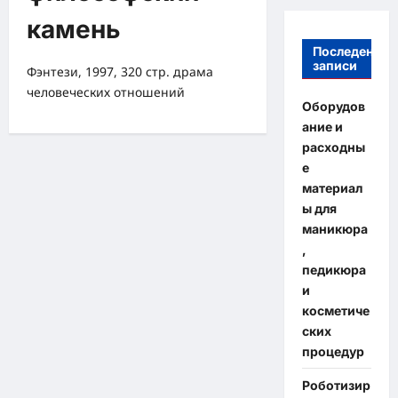
камень
Последение
записи
Фэнтези, 1997, 320 стр. драма
человеческих отношений
Оборудов
ание и
расходны
е
материал
ы для
маникюра
,
педикюра
и
косметиче
ских
процедур
Роботизир