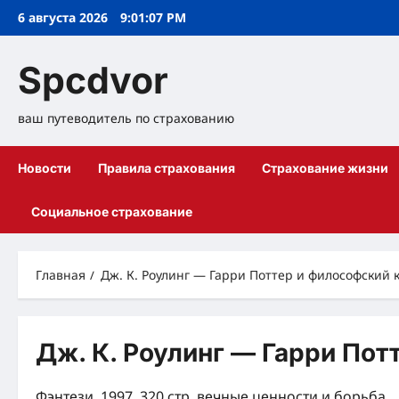
Перейти
6 августа 2026
9:01:07 PM
к
содержимому
Spcdvor
ваш путеводитель по страхованию
Новости
Правила страхования
Страхование жизни
Социальное страхование
Главная
Дж. К. Роулинг — Гарри Поттер и философский 
Дж. К. Роулинг — Гарри Пот
Фэнтези, 1997, 320 стр. вечные ценности и борьба