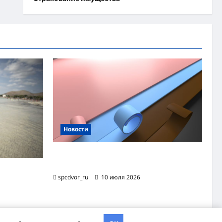
Новости
Назначение и технология производства
огнезащитной уплотнительной ленты ОТЛ
яжного
spcdvor_ru
10 июля 2026
хэва