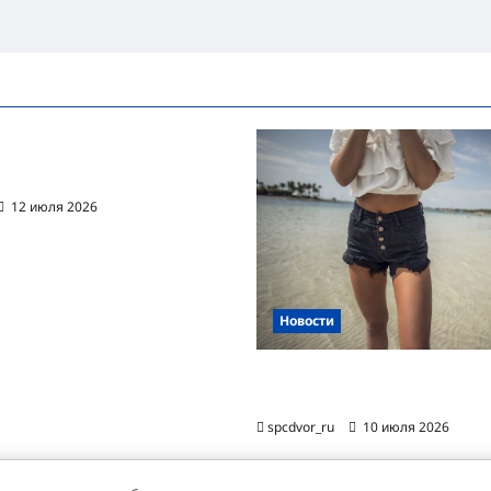
ванная автоматизация
цессов RPA
12 июля 2026
Новости
Женские шорты-2026: от пл
фаворита до офисного маст-
spcdvor_ru
10 июля 2026