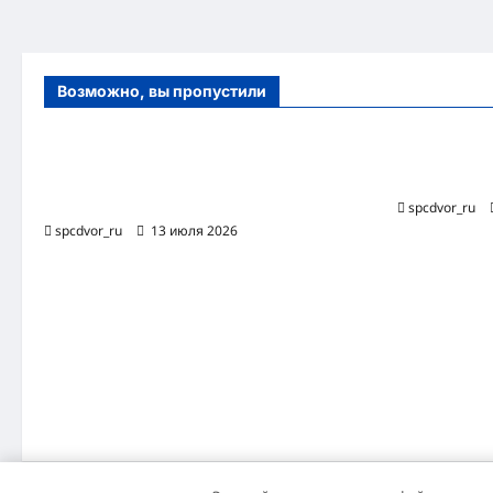
Возможно, вы пропустили
Оборудование и расходные материалы
Роботизиро
для маникюра, педикюра и
бизнес-про
косметических процедур
spcdvor_ru
spcdvor_ru
13 июля 2026