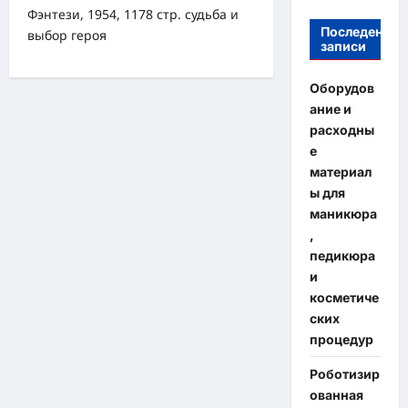
Фэнтези, 1954, 1178 стр. судьба и
Последение
выбор героя
записи
Оборудов
ание и
расходны
е
материал
ы для
маникюра
,
педикюра
и
косметиче
ских
процедур
Роботизир
ованная