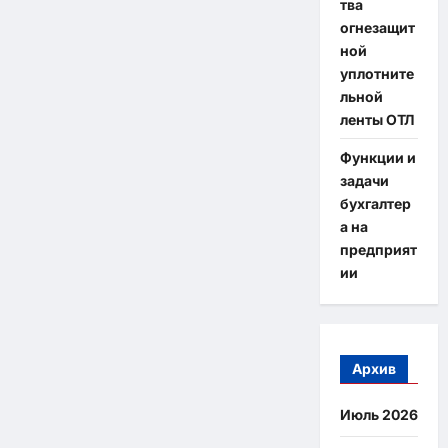
тва
огнезащит
ной
уплотните
льной
ленты ОТЛ
Функции и
задачи
бухгалтер
а на
предприят
ии
Архив
Июль 2026