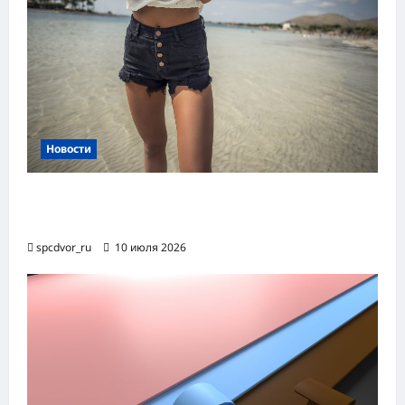
Новости
Женские шорты-2026: от пляжного
фаворита до офисного маст-хэва
spcdvor_ru
10 июля 2026