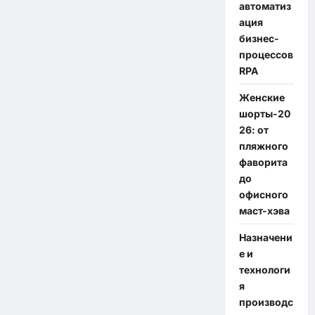
автоматиз
ация
бизнес-
процессов
RPA
Женские
шорты-20
26: от
пляжного
фаворита
до
офисного
маст-хэва
Назначени
е и
технологи
я
производс