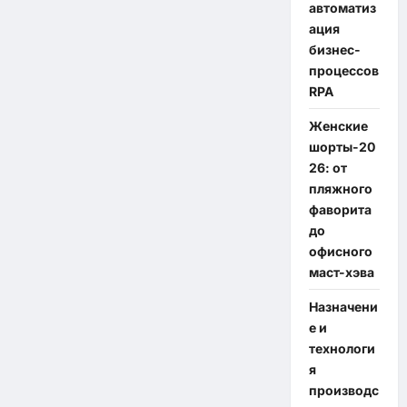
автоматиз
ация
бизнес-
процессов
RPA
Женские
шорты-20
26: от
пляжного
фаворита
до
офисного
маст-хэва
Назначени
е и
технологи
я
производс