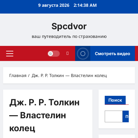
Перейти
9 августа 2026
2:14:39 AM
к
содержимому
Spcdvor
ваш путеводитель по страхованию
Смотреть видео
Основное
меню
Главная
Дж. Р. Р. Толкин — Властелин колец
Дж. Р. Р. Толкин
Поиск
— Властелин
Поис
колец