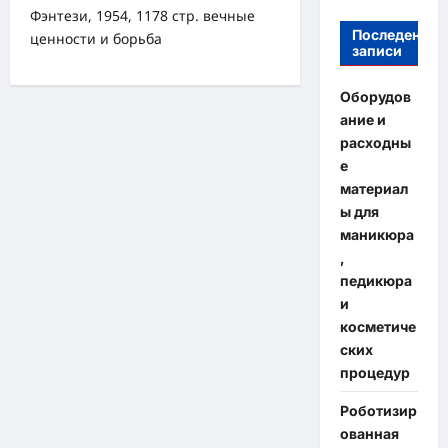
Фэнтези, 1954, 1178 стр. вечные
Последение
ценности и борьба
записи
Оборудов
ание и
расходны
е
материал
ы для
маникюра
,
педикюра
и
косметиче
ских
процедур
Роботизир
ованная