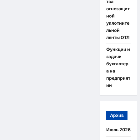
тва
огнезащит
ной
уплотните
льной
ленты ОТЛ
Функции и
задачи
бухгалтер
а на
предприят
ии
Архив
Июль 2026