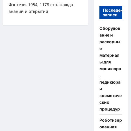
Фэнтези, 1954, 1178 стр. жажда
Последение
знаний и открытий
записи
Оборудов
ание и
расходны
е
материал
ы для
маникюра
,
педикюра
и
косметиче
ских
процедур
Роботизир
ованная