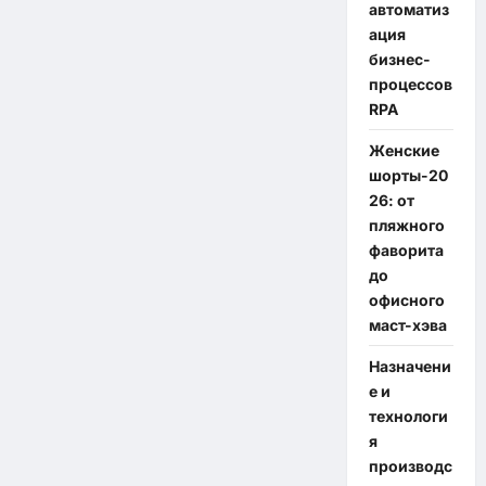
автоматиз
ация
бизнес-
процессов
RPA
Женские
шорты-20
26: от
пляжного
фаворита
до
офисного
маст-хэва
Назначени
е и
технологи
я
производс