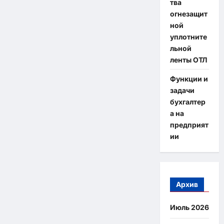
тва
огнезащит
ной
уплотните
льной
ленты ОТЛ
Функции и
задачи
бухгалтер
а на
предприят
ии
Архив
Июль 2026