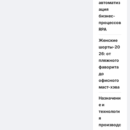
автоматиз
ация
бизнес-
процессов
RPA
Женские
шорты-20
26: от
пляжного
фаворита
до
офисного
маст-хэва
Назначени
е и
технологи
я
производс