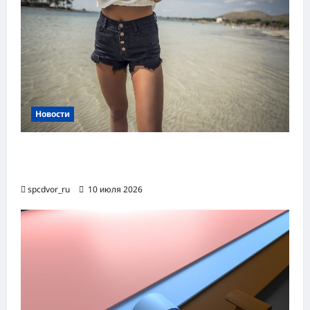
Новости
Женские шорты-2026: от пляжного
фаворита до офисного маст-хэва
spcdvor_ru
10 июля 2026