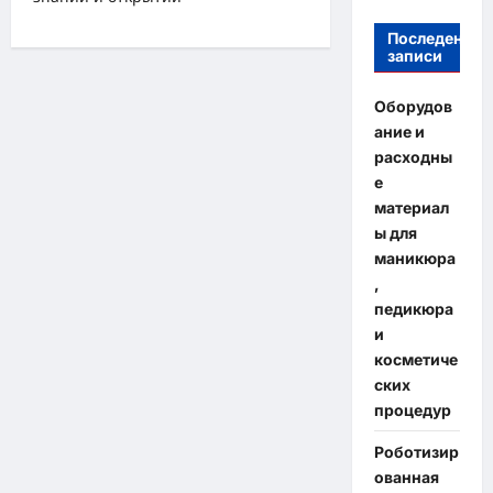
Последение
записи
Оборудов
ание и
расходны
е
материал
ы для
маникюра
,
педикюра
и
косметиче
ских
процедур
Роботизир
ованная