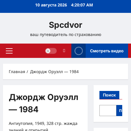
Перейти
10 августа 2026
4:20:07 AM
к
содержимому
Spcdvor
ваш путеводитель по страхованию
Смотреть видео
Основное
меню
Главная
Джордж Оруэлл — 1984
Джордж Оруэлл
Поиск
— 1984
Поис
Антиутопия, 1949, 328 стр. жажда
знаний и открытий