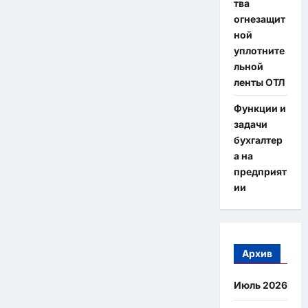
тва
огнезащит
ной
уплотните
льной
ленты ОТЛ
Функции и
задачи
бухгалтер
а на
предприят
ии
Архив
Июль 2026