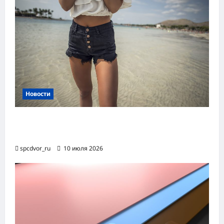
Новости
Женские шорты-2026: от пляжного
фаворита до офисного маст-хэва
spcdvor_ru
10 июля 2026