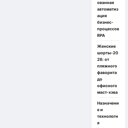
ованная
автоматиз
ация
бизнес-
процессов
RPA
Женские
шорты-20
26: от
пляжного
фаворита
до
офисного
маст-хэва
Назначени
е и
технологи
я