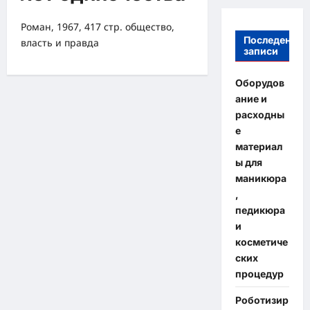
Роман, 1967, 417 стр. общество,
Последение
власть и правда
записи
Оборудов
ание и
расходны
е
материал
ы для
маникюра
,
педикюра
и
косметиче
ских
процедур
Роботизир