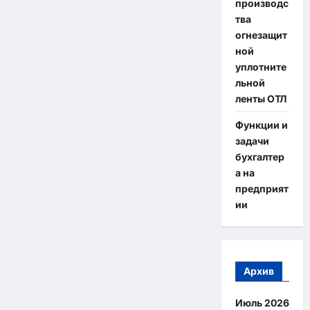
производс
тва
огнезащит
ной
уплотните
льной
ленты ОТЛ
Функции и
задачи
бухгалтер
а на
предприят
ии
Архив
Июль 2026