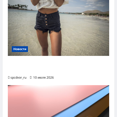
Новости
Женские шорты-2026: от пляжного
фаворита до офисного маст-хэва
spcdvor_ru
10 июля 2026