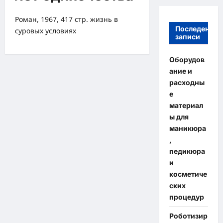
Роман, 1967, 417 стр. жизнь в
Последение
суровых условиях
записи
Оборудов
ание и
расходны
е
материал
ы для
маникюра
,
педикюра
и
косметиче
ских
процедур
Роботизир