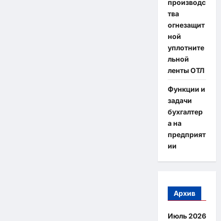
производс
тва
огнезащит
ной
уплотните
льной
ленты ОТЛ
Функции и
задачи
бухгалтер
а на
предприят
ии
Архив
Июль 2026