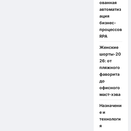
ованная
автоматиз
ация
бизнес-
процессов
RPA
Женские
шорты-20
26: от
пляжного
фаворита
до
офисного
маст-хэва
Назначени
е и
технологи
я