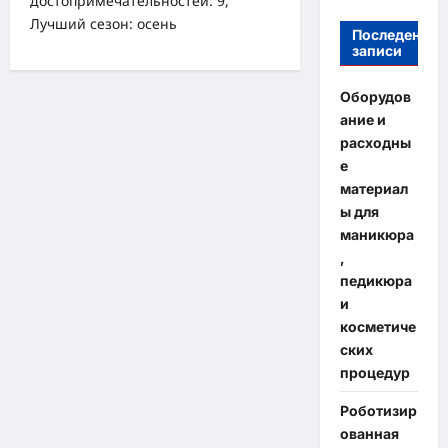
достопримечательностей: 9,
Лучший сезон: осень
Последение
записи
Оборудов
ание и
расходны
е
материал
ы для
маникюра
,
педикюра
и
косметиче
ских
процедур
Роботизир
ованная