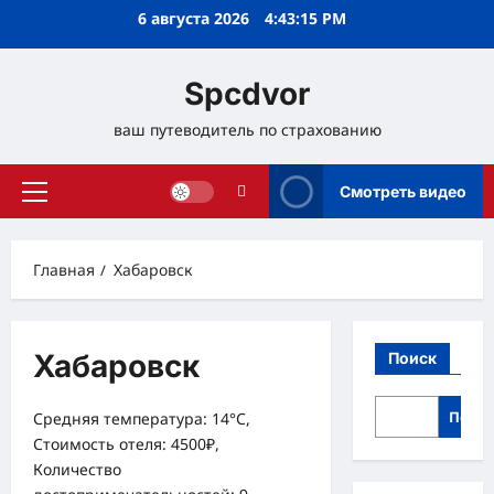
Перейти
6 августа 2026
4:43:15 PM
к
содержимому
Spcdvor
ваш путеводитель по страхованию
Смотреть видео
Основное
меню
Главная
Хабаровск
Хабаровск
Поиск
Поис
Средняя температура: 14°C,
Стоимость отеля: 4500₽,
Количество