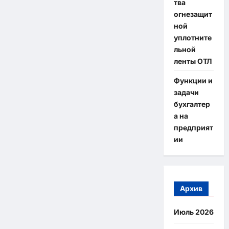
тва
огнезащит
ной
уплотните
льной
ленты ОТЛ
Функции и
задачи
бухгалтер
а на
предприят
ии
Архив
Июль 2026