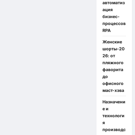
автоматиз
ация
бизнес-
процессов
RPA
Женские
шорты-20
26: от
пляжного
фаворита
до
офисного
маст-хэва
Назначени
е и
технологи
я
производс