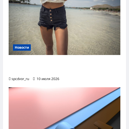
Новости
Женские шорты-2026: от пляжного
фаворита до офисного маст-хэва
spcdvor_ru
10 июля 2026