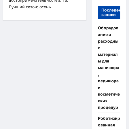
достопримечательностей: 13,
Лучший сезон: осень
Последение
записи
Оборудов
ание и
расходны
е
материал
ы для
маникюра
,
педикюра
и
косметиче
ских
процедур
Роботизир
ованная