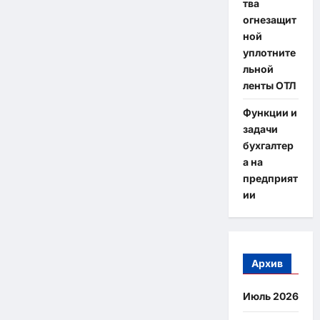
тва
огнезащит
ной
уплотните
льной
ленты ОТЛ
Функции и
задачи
бухгалтер
а на
предприят
ии
Архив
Июль 2026