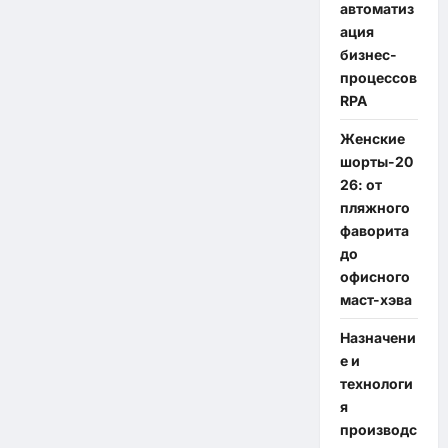
автоматиз
ация
бизнес-
процессов
RPA
Женские
шорты-20
26: от
пляжного
фаворита
до
офисного
маст-хэва
Назначени
е и
технологи
я
производс