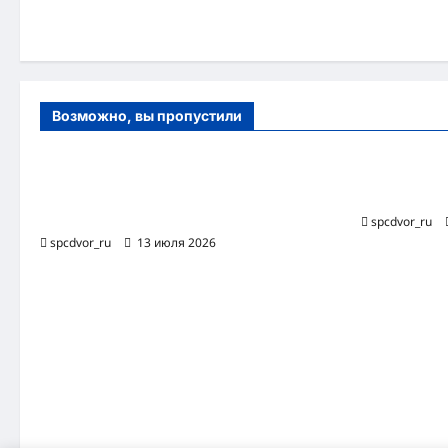
и
Возможно, вы пропустили
Оборудование и расходные материалы
Роботизиро
для маникюра, педикюра и
бизнес-про
косметических процедур
spcdvor_ru
spcdvor_ru
13 июля 2026