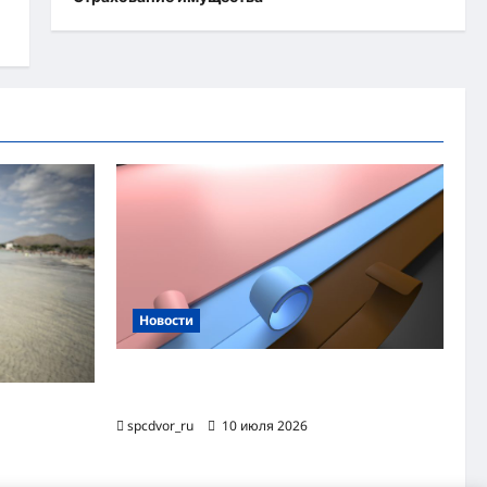
Новости
Назначение и технология производства
огнезащитной уплотнительной ленты ОТЛ
яжного
spcdvor_ru
10 июля 2026
хэва