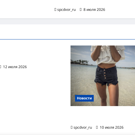
предприятии
spcdvor_ru
8 июля 2026
ванная автоматизация
цессов RPA
12 июля 2026
Новости
Женские шорты-2026: от пл
фаворита до офисного маст-
spcdvor_ru
10 июля 2026