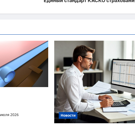
Единый стандарт КАСКО страховани
ехнология
огнезащитной
 ленты ОТЛ
 июля 2026
Новости
Функции и задачи бухгалтера на