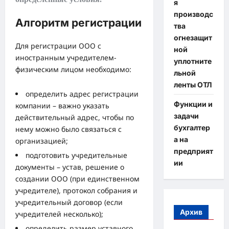
я
производс
Алгоритм регистрации
тва
огнезащит
Для
регистрации ООО с
ной
иностранным учредителем-
уплотните
физическим лицом
необходимо:
льной
ленты ОТЛ
определить адрес регистрации
Функции и
компании – важно указать
задачи
действительный адрес, чтобы по
бухгалтер
нему можно было связаться с
а на
организацией;
предприят
подготовить учредительные
ии
документы – устав, решение о
создании ООО (при единственном
учредителе), протокол собрания и
учредительный договор (если
Архив
учредителей несколько);
определить размер уставного