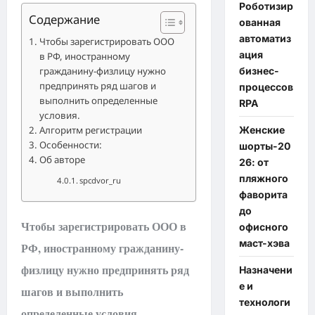
Роботизир
Содержание
ованная
автоматиз
Чтобы зарегистрировать ООО
ация
в РФ, иностранному
бизнес-
гражданину-физлицу нужно
предпринять ряд шагов и
процессов
выполнить определенные
RPA
условия.
Женские
Алгоритм регистрации
Особенности:
шорты-20
Об авторе
26: от
пляжного
spcdvor_ru
фаворита
до
Чтобы зарегистрировать ООО в
офисного
маст-хэва
РФ, иностранному гражданину-
физлицу нужно предпринять ряд
Назначени
е и
шагов и выполнить
технологи
определенные условия.