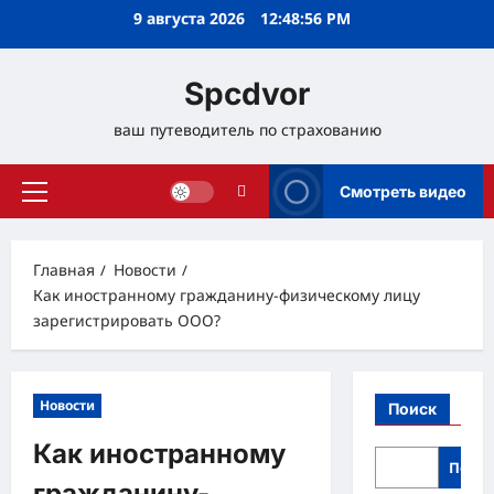
Перейти
9 августа 2026
12:48:57 PM
к
содержимому
Spcdvor
ваш путеводитель по страхованию
Смотреть видео
Основное
меню
Главная
Новости
Как иностранному гражданину-физическому лицу
зарегистрировать ООО?
Новости
Поиск
Как иностранному
Поис
гражданину-