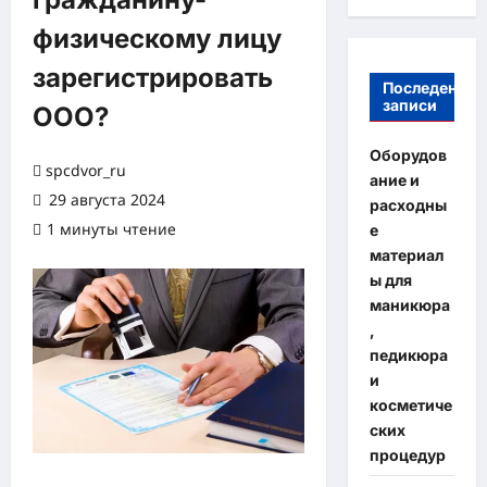
физическому лицу
зарегистрировать
Последение
записи
ООО?
Оборудов
spcdvor_ru
ание и
29 августа 2024
расходны
1 минуты чтение
е
материал
ы для
маникюра
,
педикюра
и
косметиче
ских
процедур