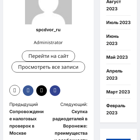
Август
2023
Июль 2023
spcdvor_ru
Июнь
Administrator
2023
Перейти на сайт
Май 2023
Просмотреть все записи
Апрель
2023
Март 2023
Н
Предыдущий
Следующий:
Февраль
Сопровождени
Скупка
2023
а
е налоговых
радиодеталей в
в
проверок в
Воронеже:
и
Москве
преимущества