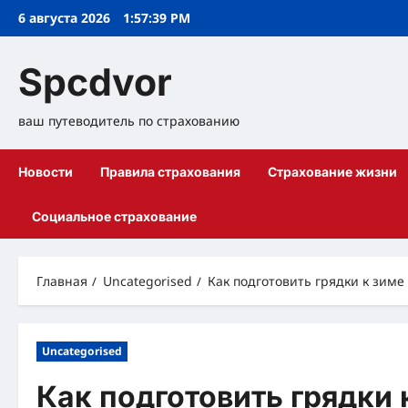
Перейти
6 августа 2026
1:57:40 PM
к
содержимому
Spcdvor
ваш путеводитель по страхованию
Новости
Правила страхования
Страхование жизни
Социальное страхование
Главная
Uncategorised
Как подготовить грядки к зиме
Uncategorised
Как подготовить грядки 