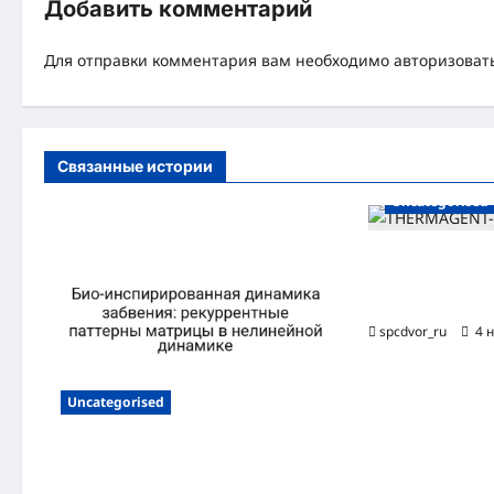
г
Добавить комментарий
а
Для отправки комментария вам необходимо
авторизоват
ц
и
я
Связанные истории
з
Uncategorised
а
Способы расчет
п
теплоносителя 
отопления
и
spcdvor_ru
4 
с
и
Uncategorised
Био-инспирированная динамика
забвения: рекуррентные паттерны