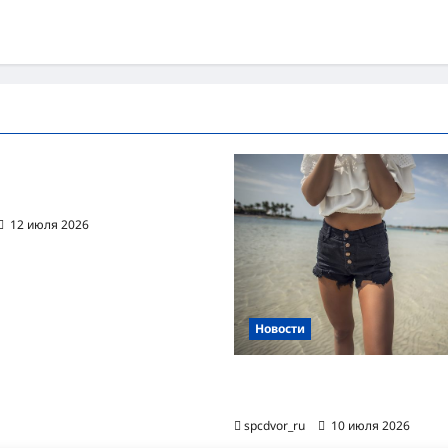
ванная автоматизация
цессов RPA
12 июля 2026
Новости
Женские шорты-2026: от пл
фаворита до офисного маст-
spcdvor_ru
10 июля 2026