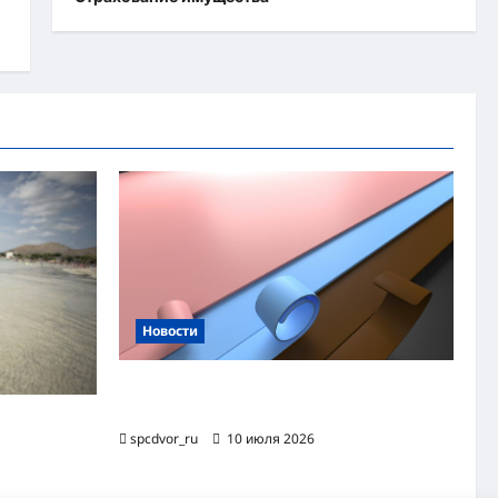
Новости
Назначение и технология производства
огнезащитной уплотнительной ленты ОТЛ
яжного
spcdvor_ru
10 июля 2026
хэва