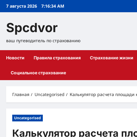
Перейти
7 августа 2026
7:16:35 AM
к
содержимому
Spcdvor
ваш путеводитель по страхованию
Новости
Правила страхования
Страхование жизни
Социальное страхование
Главная
Uncategorised
Калькулятор расчета площади 
Uncategorised
Калькулятор расчета пл