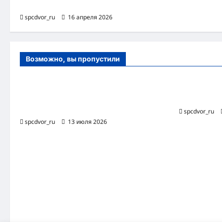
матрицы в нелинейной динамике
spcdvor_ru
16 апреля 2026
Возможно, вы пропустили
Оборудование и расходные материалы
Роботизиро
для маникюра, педикюра и
бизнес-про
косметических процедур
spcdvor_ru
spcdvor_ru
13 июля 2026