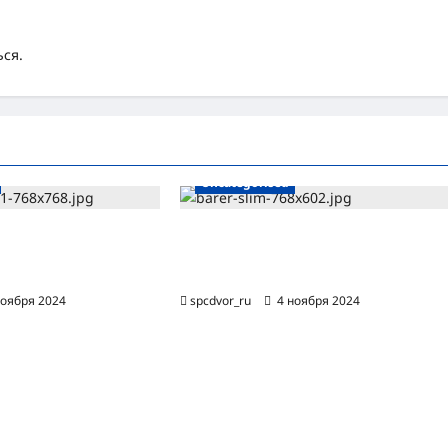
ься
.
Uncategorised
а расхода
Обзор проточного фильтра для
для системы
очистки воды БАРЬЕР ЭКСПЕРТ Слим
Жесткость
ноября 2024
0
spcdvor_ru
4 ноября 2024
0