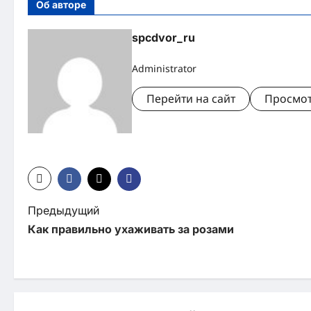
Об авторе
spcdvor_ru
Administrator
Перейти на сайт
Просмот
Н
Предыдущий
Как правильно ухаживать за розами
а
в
и