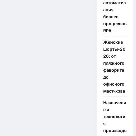
автоматиз
ация
бизнес-
процессов
RPA
Женские
шорты-20
26: от
пляжного
фаворита
до
офисного
маст-хэва
Назначени
е и
технологи
я
производс