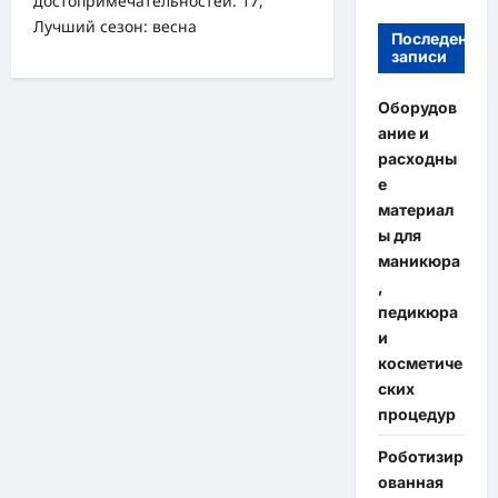
достопримечательностей: 17,
Лучший сезон: весна
Последение
записи
Оборудов
ание и
расходны
е
материал
ы для
маникюра
,
педикюра
и
косметиче
ских
процедур
Роботизир
ованная