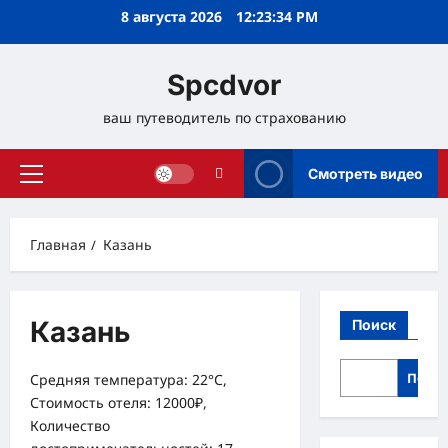
Перейти
8 августа 2026
12:23:35 PM
к
содержимому
Spcdvor
ваш путеводитель по страхованию
Смотреть видео
Основное
меню
Главная
Казань
Казань
Поиск
Поис
Средняя температура: 22°C,
Стоимость отеля: 12000₽,
Количество