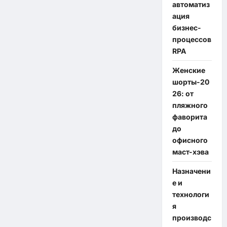
автоматиз
ация
бизнес-
процессов
RPA
Женские
шорты-20
26: от
пляжного
фаворита
до
офисного
маст-хэва
Назначени
е и
технологи
я
производс