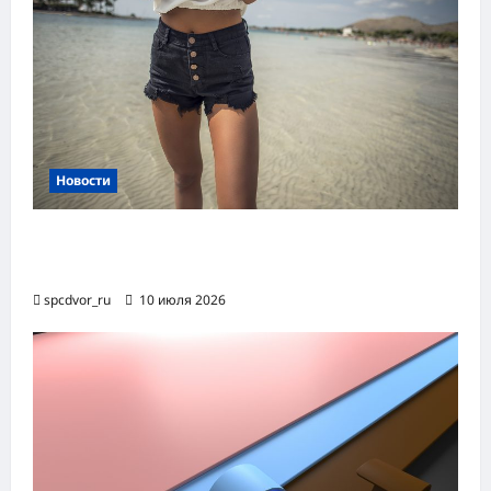
Новости
Женские шорты-2026: от пляжного
фаворита до офисного маст-хэва
spcdvor_ru
10 июля 2026