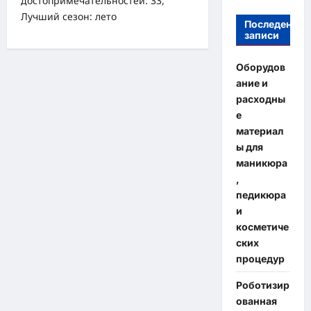
достопримечательностей: 33,
Лучший сезон: лето
Последение
записи
Оборудов
ание и
расходны
е
материал
ы для
маникюра
,
педикюра
и
косметиче
ских
процедур
Роботизир
ованная