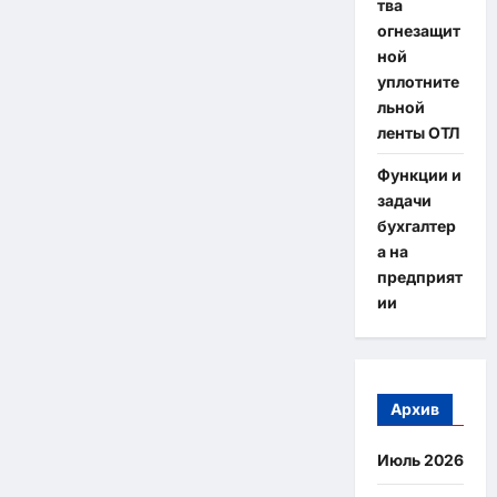
тва
огнезащит
ной
уплотните
льной
ленты ОТЛ
Функции и
задачи
бухгалтер
а на
предприят
ии
Архив
Июль 2026