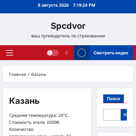
Перейти
8 августа 2026
7:19:25 PM
к
содержимому
Spcdvor
ваш путеводитель по страхованию
Смотреть видео
Основное
меню
Главная
Казань
Казань
Поиск
Поис
Средняя температура: 24°C,
Стоимость отеля: 6500₽,
Количество