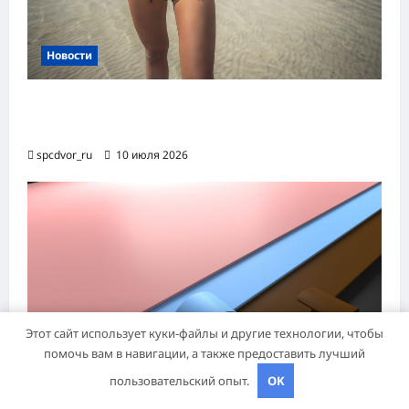
Новости
Женские шорты-2026: от пляжного
фаворита до офисного маст-хэва
spcdvor_ru
10 июля 2026
Этот сайт использует куки-файлы и другие технологии, чтобы
помочь вам в навигации, а также предоставить лучший
Новости
пользовательский опыт.
OK
Назначение и технология производства