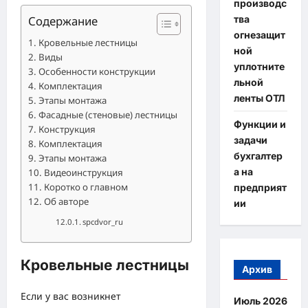
производс
тва
Содержание
огнезащит
Кровельные лестницы
ной
Виды
уплотните
Особенности конструкции
льной
Комплектация
ленты ОТЛ
Этапы монтажа
Фасадные (стеновые) лестницы
Функции и
Конструкция
задачи
Комплектация
бухгалтер
Этапы монтажа
а на
Видеоинструкция
Коротко о главном
предприят
Об авторе
ии
spcdvor_ru
Кровельные лестницы
Архив
Если у вас возникнет
Июль 2026