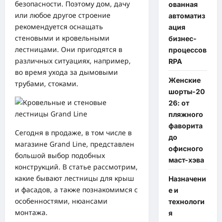
безопасности. Поэтому дом, дачу
ованная
или любое другое строение
автоматиз
рекомендуется оснащать
ация
стеновыми и кровельными
бизнес-
лестницами. Они пригодятся в
процессов
различных ситуациях, например,
RPA
во время ухода за дымовыми
Женские
трубами, стоками.
шорты-20
26: от
пляжного
фаворита
Сегодня в продаже, в том числе в
до
магазине Grand Line, представлен
офисного
большой выбор подобных
маст-хэва
конструкций. В статье рассмотрим,
какие бывают лестницы для крыш
Назначени
и фасадов, а также познакомимся с
е и
особенностями, нюансами
технологи
монтажа.
я