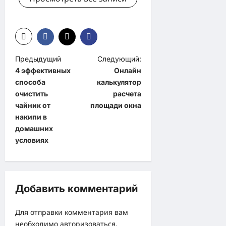
Н
Предыдущий
Следующий:
4 эффективных
Онлайн
а
способа
калькулятор
в
очистить
расчета
и
чайник от
площади окна
накипи в
г
домашних
а
условиях
ц
и
я
Добавить комментарий
з
Для отправки комментария вам
а
необходимо
авторизоваться
.