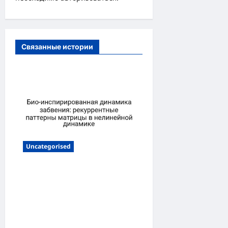
п
и
с
Связанные истории
и
Uncategorised
Био-инспирированная
динамика забвения:
рекуррентные паттерны
матрицы в нелинейной