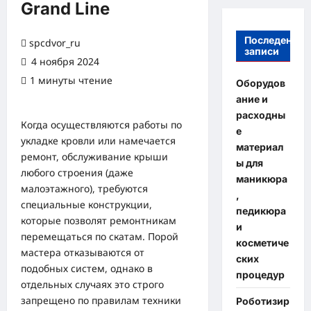
Grand Line
Последение
spcdvor_ru
записи
4 ноября 2024
1 минуты чтение
Оборудов
0 комментариев
ание и
расходны
Когда осуществляются работы по
е
укладке кровли или намечается
материал
ремонт, обслуживание крыши
ы для
любого строения (даже
маникюра
малоэтажного), требуются
,
специальные конструкции,
педикюра
которые позволят ремонтникам
и
перемещаться по скатам. Порой
косметиче
мастера отказываются от
ских
подобных систем, однако в
процедур
отдельных случаях это строго
запрещено по правилам техники
Роботизир