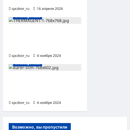
динамике
spcdvor_ru
16 апреля 2026
Uncategorised
Способы расчета расхода
теплоносителя для
системы отопления
spcdvor_ru
4 ноября 2024
0
Uncategorised
Обзор проточного фильтра
для очистки воды БАРЬЕР
ЭКСПЕРТ Слим Жесткость
spcdvor_ru
4 ноября 2024
0
Возможно, вы пропустили