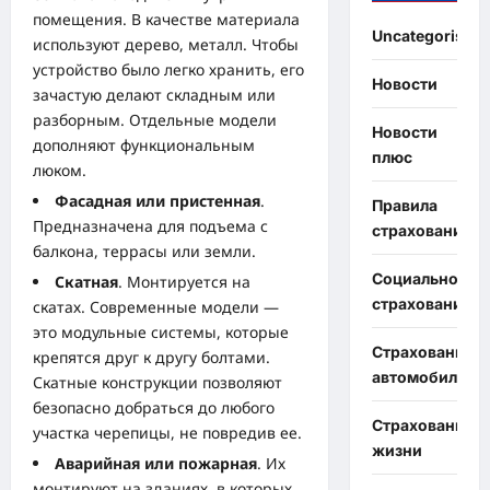
помещения. В качестве материала
Uncategorised
используют дерево, металл. Чтобы
устройство было легко хранить, его
Новости
зачастую делают складным или
разборным. Отдельные модели
Новости
дополняют функциональным
плюс
люком.
Фасадная или пристенная
.
Правила
Предназначена для подъема с
страхования
балкона, террасы или земли.
Социальное
Скатная
. Монтируется на
страхование
скатах. Современные модели —
это модульные системы, которые
Страхование
крепятся друг к другу болтами.
автомобиля
Скатные конструкции позволяют
безопасно добраться до любого
Страхование
участка черепицы, не повредив ее.
жизни
Аварийная или пожарная
. Их
монтируют на зданиях, в которых