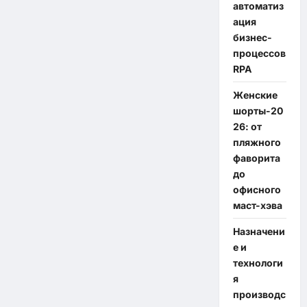
автоматиз
ация
бизнес-
процессов
RPA
Женские
шорты-20
26: от
пляжного
фаворита
до
офисного
маст-хэва
Назначени
е и
технологи
я
производс