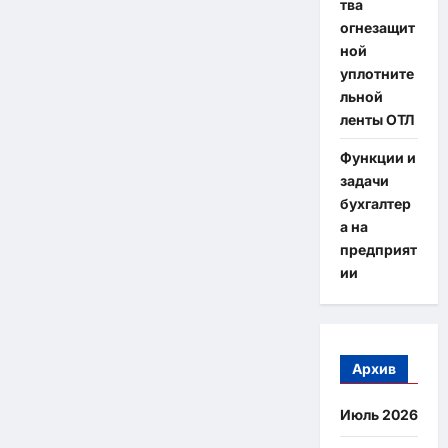
тва
огнезащит
ной
уплотните
льной
ленты ОТЛ
Функции и
задачи
бухгалтер
а на
предприят
ии
Архив
Июль 2026