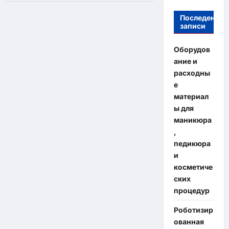
Последение
записи
Оборудов
ание и
расходны
е
материал
ы для
маникюра
,
педикюра
и
косметиче
ских
процедур
Роботизир
ованная