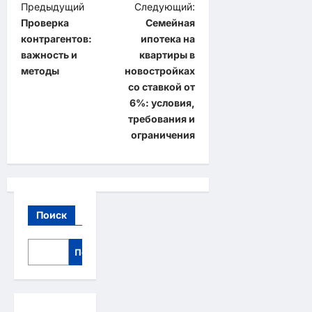
Н
Предыдущий
Следующий:
Проверка
Семейная
а
контрагентов:
ипотека на
в
важность и
квартиры в
и
методы
новостройках
со ставкой от
г
6%: условия,
а
требования и
ограничения
ц
и
я
з
Поиск
а
п
Поиск
и
с
и