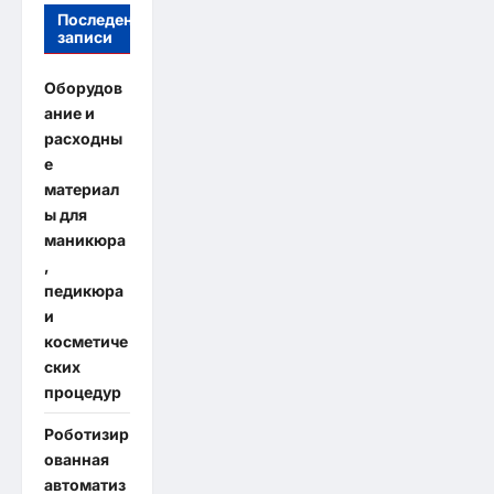
Последение
записи
Оборудов
ание и
расходны
е
материал
ы для
маникюра
,
педикюра
и
косметиче
ских
процедур
Роботизир
ованная
автоматиз