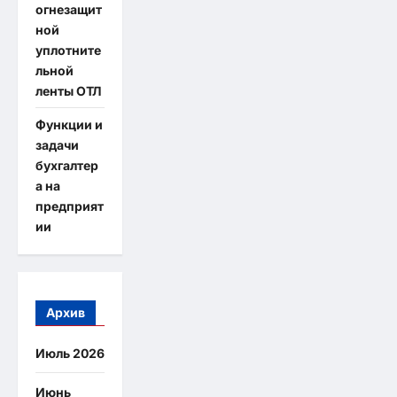
огнезащит
ной
уплотните
льной
ленты ОТЛ
Функции и
задачи
бухгалтер
а на
предприят
ии
Архив
Июль 2026
Июнь