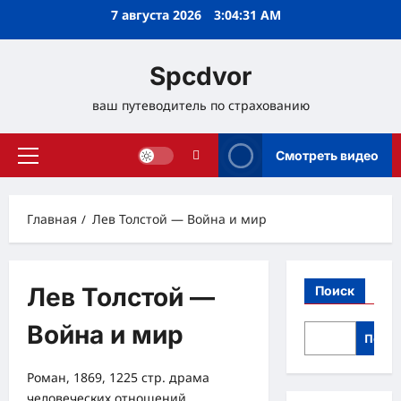
Перейти
7 августа 2026
3:04:32 AM
к
содержимому
Spcdvor
ваш путеводитель по страхованию
Смотреть видео
Основное
меню
Главная
Лев Толстой — Война и мир
Лев Толстой —
Поиск
Война и мир
Поис
Роман, 1869, 1225 стр. драма
человеческих отношений