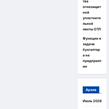
тва
огнезащит
ной
уплотните
льной
ленты ОТЛ
Функции и
задачи
бухгалтер
а на
предприят
ии
Архив
Июль 2026