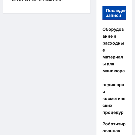
Последение
записи
Оборудов
ание и
расходны
е
материал
ы для
маникюра
,
педикюра
и
косметиче
ских
процедур
Роботизир
ованная