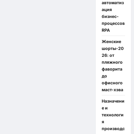
автоматиз
ация
бизнес-
процессов
RPA
Женские
шорты-20
26: от
пляжного
фаворита
до
офисного
маст-хэва
Назначени
е и
технологи
я
производс