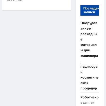
Последение
записи
Оборудов
ание и
расходны
е
материал
ы для
маникюра
,
педикюра
и
косметиче
ских
процедур
Роботизир
ованная