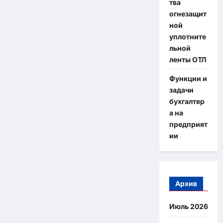
тва
огнезащит
ной
уплотните
льной
ленты ОТЛ
Функции и
задачи
бухгалтер
а на
предприят
ии
Архив
Июль 2026