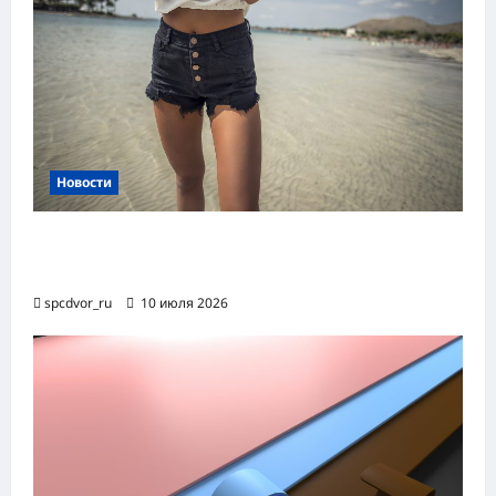
Новости
Женские шорты-2026: от пляжного
фаворита до офисного маст-хэва
spcdvor_ru
10 июля 2026