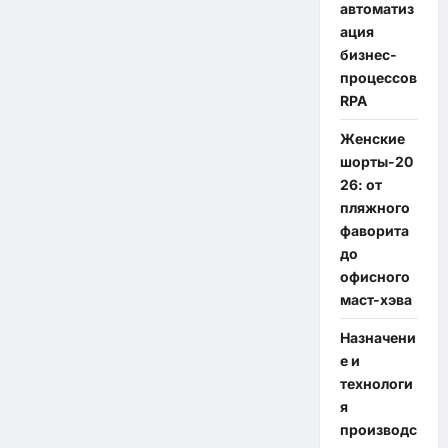
автоматиз
ация
бизнес-
процессов
RPA
Женские
шорты-20
26: от
пляжного
фаворита
до
офисного
маст-хэва
Назначени
е и
технологи
я
производс