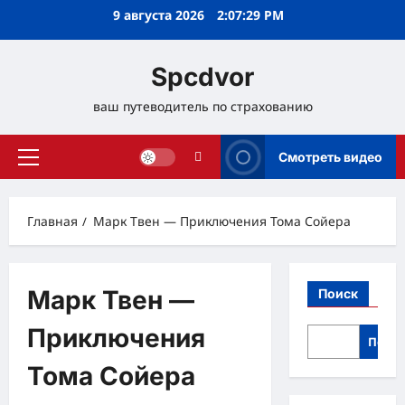
Перейти
9 августа 2026
2:07:30 PM
к
содержимому
Spcdvor
ваш путеводитель по страхованию
Смотреть видео
Основное
меню
Главная
Марк Твен — Приключения Тома Сойера
Марк Твен —
Поиск
Приключения
Поис
Тома Сойера