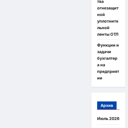
тва
огнезащит
ной
уплотните
льной
ленты ОТЛ
Функции и
задачи
бухгалтер
а на
предприят
ии
Архив
Июль 2026