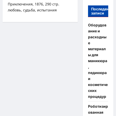
Приключения, 1876, 290 стр.
Последение
любовь, судьба, испытания
записи
Оборудов
ание и
расходны
е
материал
ы для
маникюра
,
педикюра
и
косметиче
ских
процедур
Роботизир
ованная