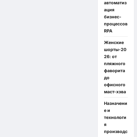
автоматиз
ация
бизнес-
процессов
RPA
Женские
шорты-20
26: от
пляжного
фаворита
до
офисного
маст-хэва
Назначени
е и
технологи
я
производс