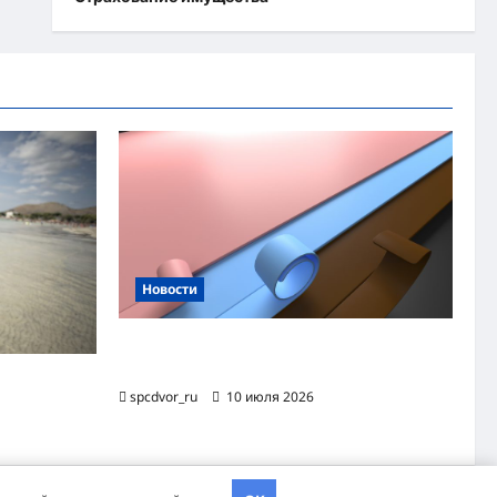
Новости
Назначение и технология производства
огнезащитной уплотнительной ленты ОТЛ
яжного
spcdvor_ru
10 июля 2026
хэва