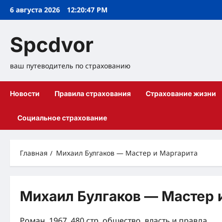
Перейти
6 августа 2026
12:20:48 PM
к
содержимому
Spcdvor
ваш путеводитель по страхованию
Новости
Правила страхования
Страхование жизни
Социальное страхование
Главная
Михаил Булгаков — Мастер и Маргарита
Михаил Булгаков — Мастер 
Роман, 1967, 480 стр. общество, власть и правда