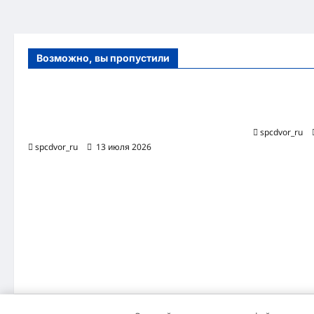
Возможно, вы пропустили
Оборудование и расходные материалы
Роботизиро
для маникюра, педикюра и
бизнес-про
косметических процедур
spcdvor_ru
spcdvor_ru
13 июля 2026