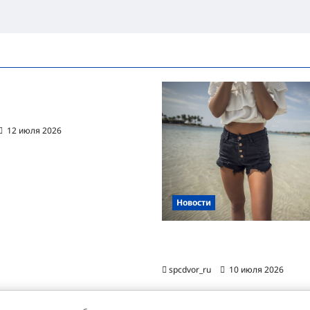
ванная автоматизация
цессов RPA
12 июля 2026
Новости
Женские шорты-2026: от пл
фаворита до офисного маст-
spcdvor_ru
10 июля 2026