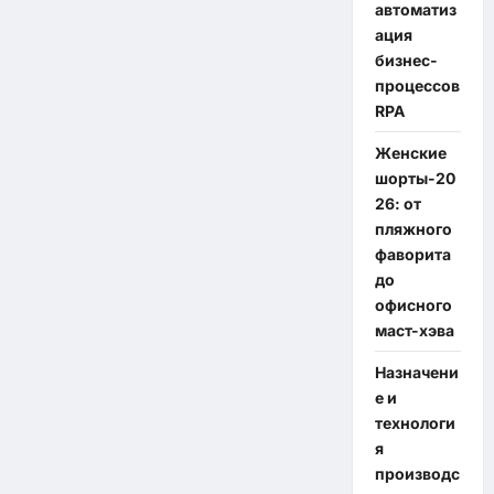
автоматиз
ация
бизнес-
процессов
RPA
Женские
шорты-20
26: от
пляжного
фаворита
до
офисного
маст-хэва
Назначени
е и
технологи
я
производс