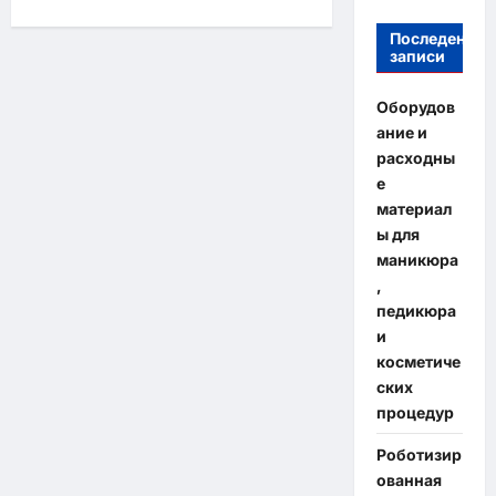
Последение
записи
Оборудов
ание и
расходны
е
материал
ы для
маникюра
,
педикюра
и
косметиче
ских
процедур
Роботизир
ованная