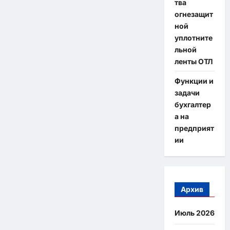
тва
огнезащит
ной
уплотните
льной
ленты ОТЛ
Функции и
задачи
бухгалтер
а на
предприят
ии
Архив
Июль 2026