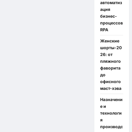
автоматиз
ация
бизнес-
процессов
RPA
Женские
шорты-20
26: от
пляжного
фаворита
до
офисного
маст-хэва
Назначени
е и
технологи
я
производс