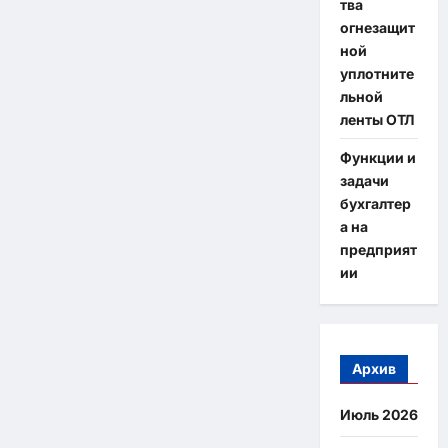
тва
огнезащит
ной
уплотните
льной
ленты ОТЛ
Функции и
задачи
бухгалтер
а на
предприят
ии
Архив
Июль 2026