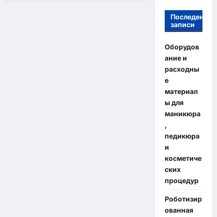
Последение
записи
Оборудов
ание и
расходны
е
материал
ы для
маникюра
,
педикюра
и
косметиче
ских
процедур
Роботизир
ованная