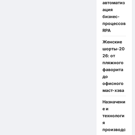
автоматиз
ация
бизнес-
процессов
RPA
Женские
шорты-20
26: от
пляжного
фаворита
до
офисного
маст-хэва
Назначени
е и
технологи
я
производс