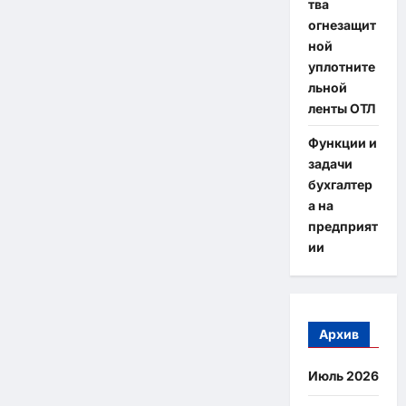
тва
огнезащит
ной
уплотните
льной
ленты ОТЛ
Функции и
задачи
бухгалтер
а на
предприят
ии
Архив
Июль 2026