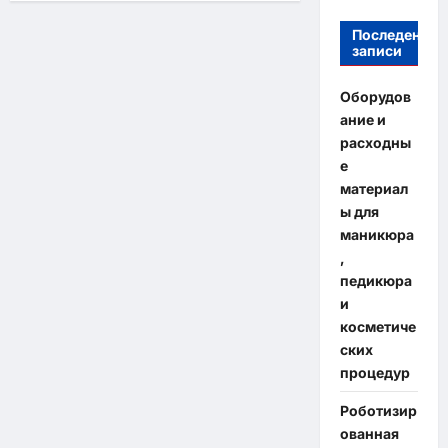
Последение
записи
Оборудов
ание и
расходны
е
материал
ы для
маникюра
,
педикюра
и
косметиче
ских
процедур
Роботизир
ованная