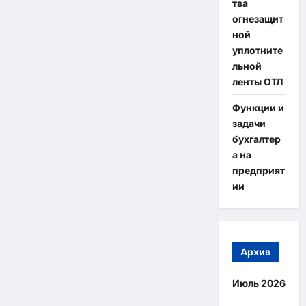
тва
огнезащит
ной
уплотните
льной
ленты ОТЛ
Функции и
задачи
бухгалтер
а на
предприят
ии
Архив
Июль 2026