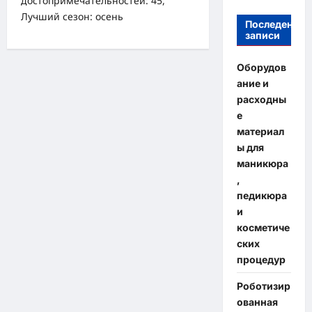
достопримечательностей: 45,
Лучший сезон: осень
Последение
записи
Оборудов
ание и
расходны
е
материал
ы для
маникюра
,
педикюра
и
косметиче
ских
процедур
Роботизир
ованная