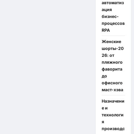
автоматиз
ация
бизнес-
процессов
RPA
Женские
шорты-20
26: от
пляжного
фаворита
до
офисного
маст-хэва
Назначени
е и
технологи
я
производс