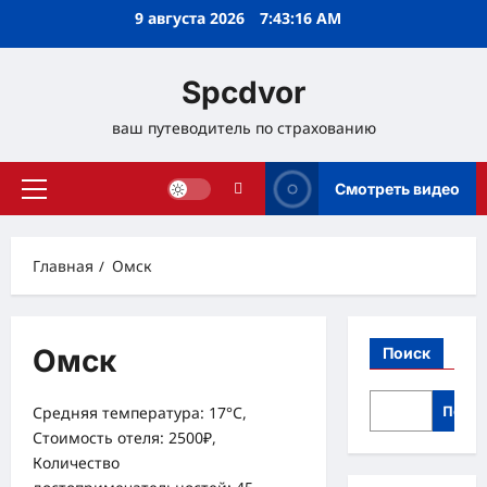
Перейти
9 августа 2026
7:43:17 AM
к
содержимому
Spcdvor
ваш путеводитель по страхованию
Смотреть видео
Основное
меню
Главная
Омск
Омск
Поиск
Поис
Средняя температура: 17°C,
Стоимость отеля: 2500₽,
Количество