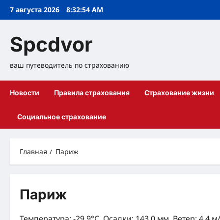
Перейти
7 августа 2026
8:32:54 AM
к
содержимому
Spcdvor
ваш путеводитель по страхованию
Новости
Правила страхования
Страхование жизни
Социальное страхование
Главная
Париж
Париж
Температура: -29.9°C, Осадки: 143.0 мм, Ветер: 4.4 м