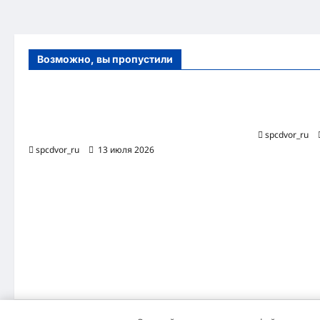
Возможно, вы пропустили
Оборудование и расходные материалы
Роботизиро
для маникюра, педикюра и
бизнес-про
косметических процедур
spcdvor_ru
spcdvor_ru
13 июля 2026