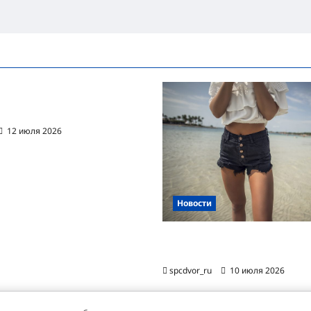
ванная автоматизация
цессов RPA
12 июля 2026
Новости
Женские шорты-2026: от пл
фаворита до офисного маст-
spcdvor_ru
10 июля 2026