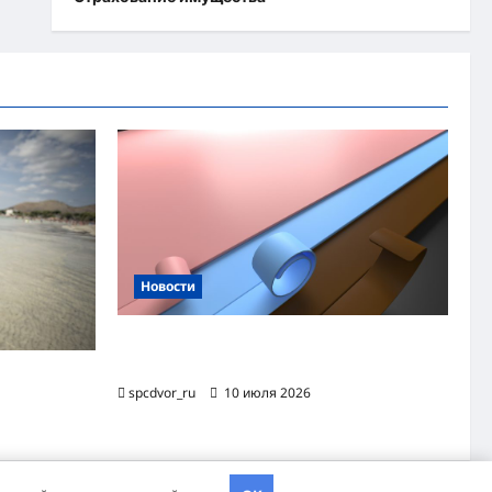
Новости
Назначение и технология производства
огнезащитной уплотнительной ленты ОТЛ
яжного
spcdvor_ru
10 июля 2026
хэва