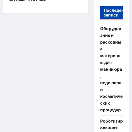
Последение
записи
Оборудов
ание и
расходны
е
материал
ы для
маникюра
,
педикюра
и
косметиче
ских
процедур
Роботизир
ованная