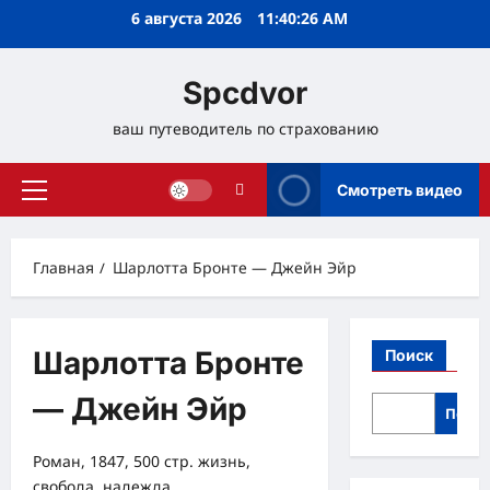
Перейти
6 августа 2026
11:40:26 AM
к
содержимому
Spcdvor
ваш путеводитель по страхованию
Смотреть видео
Основное
меню
Главная
Шарлотта Бронте — Джейн Эйр
Шарлотта Бронте
Поиск
— Джейн Эйр
Поис
Роман, 1847, 500 стр. жизнь,
свобода, надежда