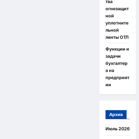
тва
огнезащит
ной
уплотните
льной
ленты ОТЛ
Функции и
задачи
бухгалтер
а на
предприят
ии
Архив
Июль 2026