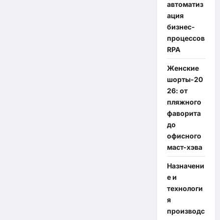
автоматиз
ация
бизнес-
процессов
RPA
Женские
шорты-20
26: от
пляжного
фаворита
до
офисного
маст-хэва
Назначени
е и
технологи
я
производс