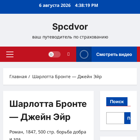
Перейти
6 августа 2026
4:38:19 PM
к
содержимому
Spcdvor
ваш путеводитель по страхованию
Смотреть видео
Основное
меню
Главная
Шарлотта Бронте — Джейн Эйр
Шарлотта Бронте
Поиск
— Джейн Эйр
Поис
Роман, 1847, 500 стр. борьба добра
и зла