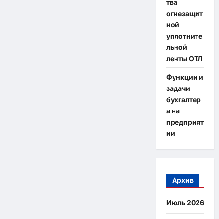
тва
огнезащит
ной
уплотните
льной
ленты ОТЛ
Функции и
задачи
бухгалтер
а на
предприят
ии
Архив
Июль 2026