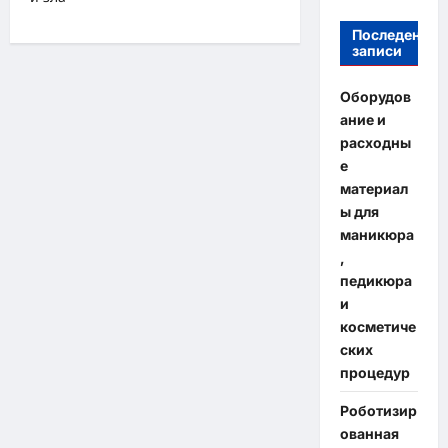
Последение
записи
Оборудов
ание и
расходны
е
материал
ы для
маникюра
,
педикюра
и
косметиче
ских
процедур
Роботизир
ованная