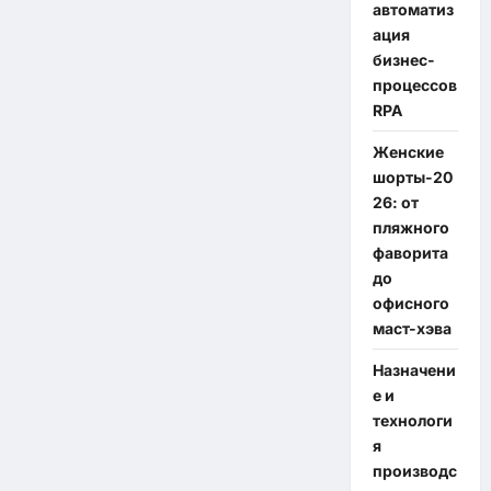
автоматиз
ация
бизнес-
процессов
RPA
Женские
шорты-20
26: от
пляжного
фаворита
до
офисного
маст-хэва
Назначени
е и
технологи
я
производс