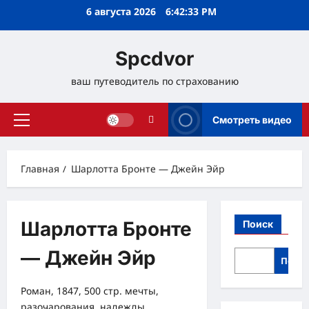
Перейти
6 августа 2026
6:42:34 PM
к
содержимому
Spcdvor
ваш путеводитель по страхованию
Смотреть видео
Основное
меню
Главная
Шарлотта Бронте — Джейн Эйр
Шарлотта Бронте
Поиск
— Джейн Эйр
Поис
Роман, 1847, 500 стр. мечты,
разочарования, надежды