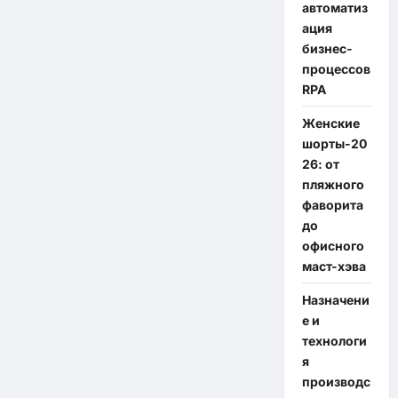
автоматиз
ация
бизнес-
процессов
RPA
Женские
шорты-20
26: от
пляжного
фаворита
до
офисного
маст-хэва
Назначени
е и
технологи
я
производс