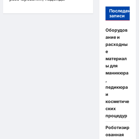
Последение
записи
Оборудов
ание и
расходны
е
материал
ы для
маникюра
,
педикюра
и
косметиче
ских
процедур
Роботизир
ованная