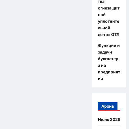
тва
огнезащит
ной
уплотните
льной
ленты ОТЛ
Функции и
задачи
бухгалтер
а на
предприят
ии
Архив
Июль 2026