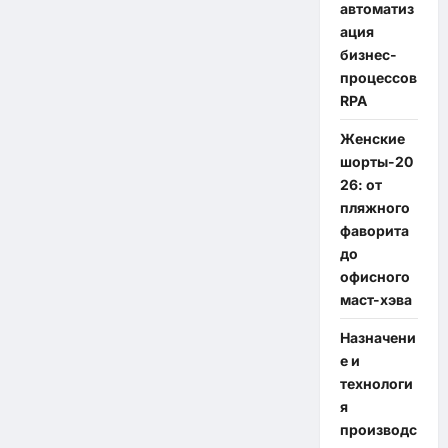
автоматиз
ация
бизнес-
процессов
RPA
Женские
шорты-20
26: от
пляжного
фаворита
до
офисного
маст-хэва
Назначени
е и
технологи
я
производс