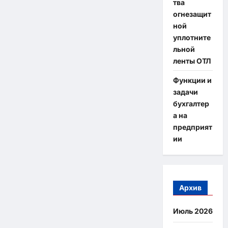
тва
огнезащит
ной
уплотните
льной
ленты ОТЛ
Функции и
задачи
бухгалтер
а на
предприят
ии
Архив
Июль 2026