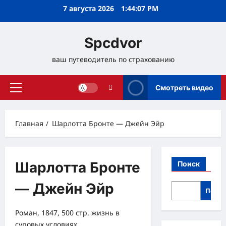
Перейти
7 августа 2026
1:44:08 PM
к
содержимому
Spcdvor
ваш путеводитель по страхованию
Смотреть видео
Основное
меню
Главная
Шарлотта Бронте — Джейн Эйр
Шарлотта Бронте
Поиск
— Джейн Эйр
Поис
Роман, 1847, 500 стр. жизнь в
суровых условиях