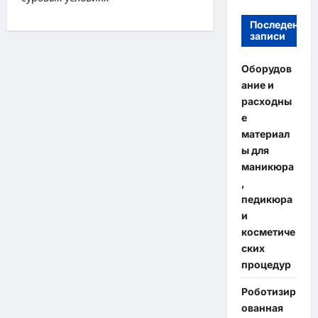
Последение
записи
Оборудов
ание и
расходны
е
материал
ы для
маникюра
,
педикюра
и
косметиче
ских
процедур
Роботизир
ованная