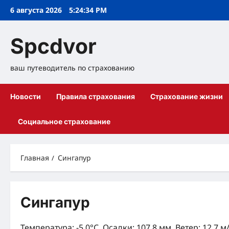
Перейти
6 августа 2026
5:24:34 PM
к
содержимому
Spcdvor
ваш путеводитель по страхованию
Новости
Правила страхования
Страхование жизни
Социальное страхование
Главная
Сингапур
Сингапур
Температура: -5.0°C, Осадки: 107.8 мм, Ветер: 12.7 м