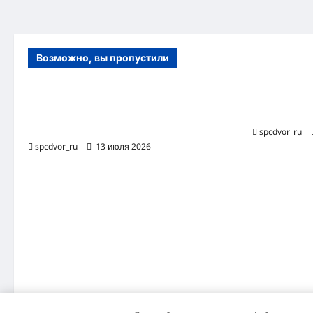
Возможно, вы пропустили
Оборудование и расходные материалы
Роботизиро
для маникюра, педикюра и
бизнес-про
косметических процедур
spcdvor_ru
spcdvor_ru
13 июля 2026