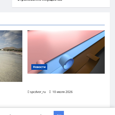
Новости
Назначение и технология производства
огнезащитной уплотнительной ленты ОТЛ
яжного
spcdvor_ru
10 июля 2026
хэва