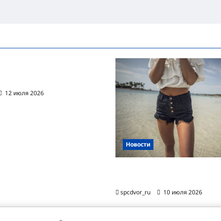
ванная автоматизация
цессов RPA
12 июля 2026
Новости
Женские шорты-2026: от пл
фаворита до офисного маст-
spcdvor_ru
10 июля 2026