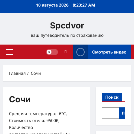
Перейти
10 августа 2026
8:23:27 AM
к
содержимому
Spcdvor
ваш путеводитель по страхованию
Смотреть видео
Основное
меню
Главная
Сочи
Сочи
Поиск
Поис
Средняя температура: -6°C,
Стоимость отеля: 9500₽,
Количество