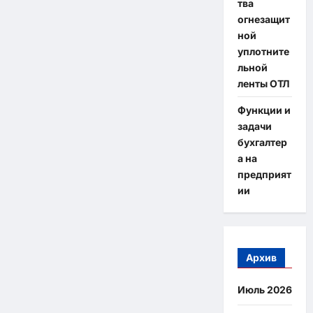
тва
огнезащит
ной
уплотните
льной
ленты ОТЛ
Функции и
задачи
бухгалтер
а на
предприят
ии
Архив
Июль 2026