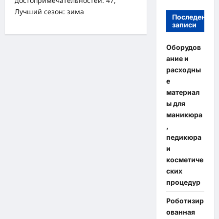
достопримечательностей: 47,
Лучший сезон: зима
Последение
записи
Оборудов
ание и
расходны
е
материал
ы для
маникюра
,
педикюра
и
косметиче
ских
процедур
Роботизир
ованная