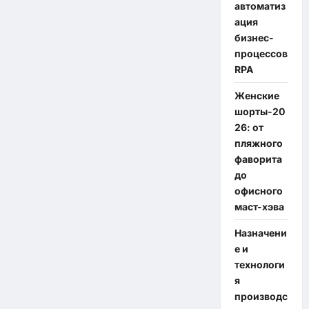
автоматиз
ация
бизнес-
процессов
RPA
Женские
шорты-20
26: от
пляжного
фаворита
до
офисного
маст-хэва
Назначени
е и
технологи
я
производс