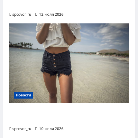
процессов RPA
spcdvor_ru
12 июля 2026
Новости
Женские шорты-2026: от пляжного
фаворита до офисного маст-хэва
spcdvor_ru
10 июля 2026