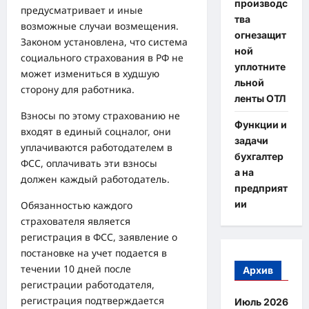
производс
предусматривает и иные
тва
возможные случаи возмещения.
огнезащит
Законом установлена, что система
ной
социального страхования в РФ не
уплотните
может измениться в худшую
льной
сторону для работника.
ленты ОТЛ
Взносы по этому страхованию не
Функции и
входят в единый соцналог, они
задачи
уплачиваются работодателем в
бухгалтер
ФСС, оплачивать эти взносы
а на
должен каждый работодатель.
предприят
ии
Обязанностью каждого
страхователя является
регистрация в ФСС, заявление о
постановке на учет подается в
течении 10 дней после
Архив
регистрации работодателя,
регистрация подтверждается
Июль 2026