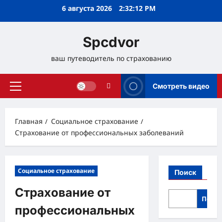
Перейти
6 августа 2026
2:32:13 PM
к
содержимому
Spcdvor
ваш путеводитель по страхованию
Смотреть видео
Основное
меню
Главная
Социальное страхование
Страхование от профессиональных заболеваний
Социальное страхование
Поиск
Страхование от
Поис
профессиональных