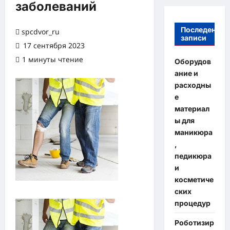
заболеваний
Последение
spcdvor_ru
записи
17 сентября 2023
1 минуты чтение
Оборудов
ание и
расходны
е
материал
ы для
маникюра
,
педикюра
и
косметиче
ских
процедур
Роботизир