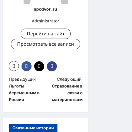
spcdvor_ru
Administrator
Перейти на сайт
Просмотреть все записи
Н
Предыдущий
Следующий:
Льготы
Страхование в
а
беременным в
связи с
в
России
материнством
и
г
а
Связанные истории