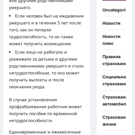
или другими родственниками
умершего.
Uncategorised
Если человек был на иждивении
умершего и в течении 5 лет после
Новости
того, как он потерял
Новости
трудоспособность, то он также
плюс
может получить возмещение.
Если лицо не работало и
Правила
ухаживало за детьми и другими
страхования
родственниками умершего и стало
нетрудоспособным, то оно может
Социальное
получать выплаты и после
страхование
окончания ухода.
Страхование
В случае установления
автомобиля
профзаболевания работник может
получить пособие по временной
Страхование
нетрудоспособности.
жизни
Единовременные и ежемесячные