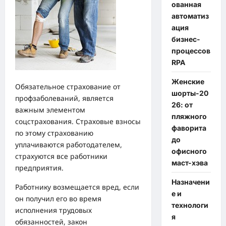
ованная
автоматиз
ация
бизнес-
процессов
RPA
Женские
Обязательное страхование от
шорты-20
профзаболеваний, является
26: от
важным элементом
пляжного
соцстрахования. Страховые взносы
фаворита
по этому страхованию
до
уплачиваются работодателем,
офисного
страхуются все работники
маст-хэва
предприятия.
Назначени
Работнику возмещается вред, если
е и
он получил его во время
технологи
исполнения трудовых
я
обязанностей, закон