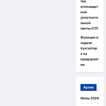
тва
огнезащит
ной
уплотните
льной
ленты ОТЛ
Функции и
задачи
бухгалтер
а на
предприят
ии
Архив
Июль 2026