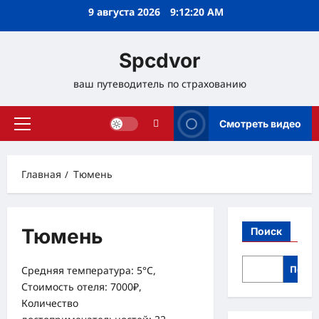
Перейти
9 августа 2026
9:12:21 AM
к
содержимому
Spcdvor
ваш путеводитель по страхованию
Смотреть видео
Основное
меню
Главная
Тюмень
Тюмень
Поиск
Поис
Средняя температура: 5°C,
Стоимость отеля: 7000₽,
Количество