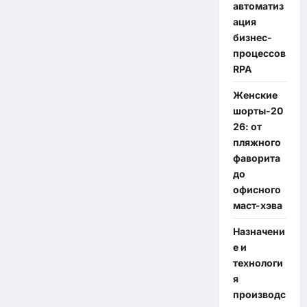
автоматиз
ация
бизнес-
процессов
RPA
Женские
шорты-20
26: от
пляжного
фаворита
до
офисного
маст-хэва
Назначени
е и
технологи
я
производс