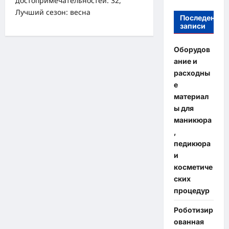
достопримечательностей: 32,
Лучший сезон: весна
Последение
записи
Оборудов
ание и
расходны
е
материал
ы для
маникюра
,
педикюра
и
косметиче
ских
процедур
Роботизир
ованная