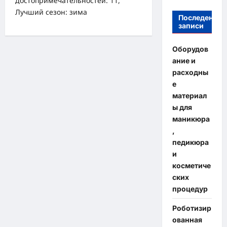
достопримечательностей: 11,
Лучший сезон: зима
Последение
записи
Оборудов
ание и
расходны
е
материал
ы для
маникюра
,
педикюра
и
косметиче
ских
процедур
Роботизир
ованная