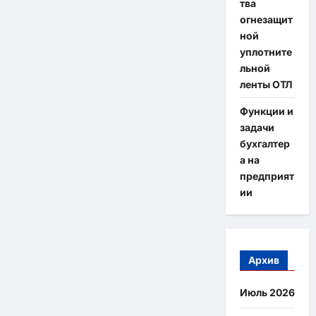
тва
огнезащит
ной
уплотните
льной
ленты ОТЛ
Функции и
задачи
бухгалтер
а на
предприят
ии
Архив
Июль 2026