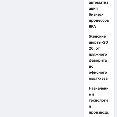
автоматиз
ация
бизнес-
процессов
RPA
Женские
шорты-20
26: от
пляжного
фаворита
до
офисного
маст-хэва
Назначени
е и
технологи
я
производс