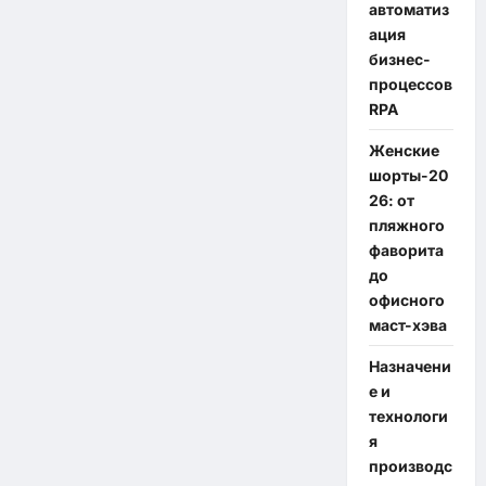
автоматиз
ация
бизнес-
процессов
RPA
Женские
шорты-20
26: от
пляжного
фаворита
до
офисного
маст-хэва
Назначени
е и
технологи
я
производс