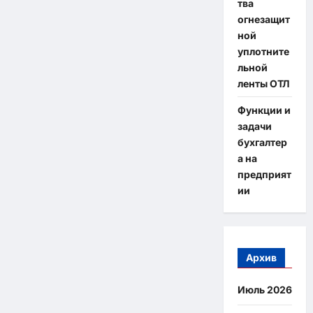
тва
огнезащит
ной
уплотните
льной
ленты ОТЛ
Функции и
задачи
бухгалтер
а на
предприят
ии
Архив
Июль 2026