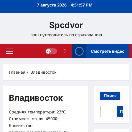
Перейти
7 августа 2026
4:51:58 PM
к
содержимому
Spcdvor
ваш путеводитель по страхованию
Смотреть видео
Основное
меню
Главная
Владивосток
Владивосток
Поиск
Поис
Средняя температура: 23°C,
Стоимость отеля: 4500₽,
Количество