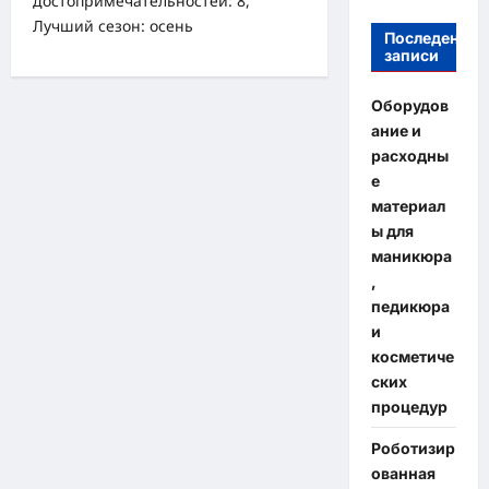
достопримечательностей: 8,
Лучший сезон: осень
Последение
записи
Оборудов
ание и
расходны
е
материал
ы для
маникюра
,
педикюра
и
косметиче
ских
процедур
Роботизир
ованная